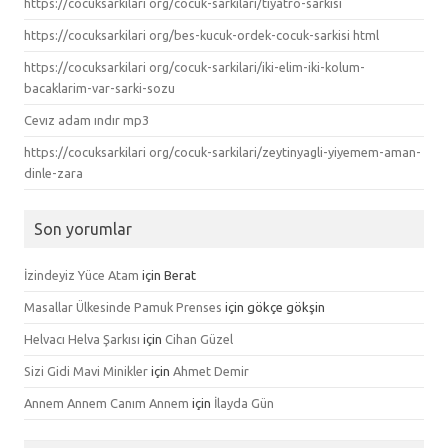
https://cocuksarkilari org/cocuk-sarkilari/tiyatro-sarkisi
https://cocuksarkilari org/bes-kucuk-ordek-cocuk-sarkisi html
https://cocuksarkilari org/cocuk-sarkilari/iki-elim-iki-kolum-
bacaklarim-var-sarki-sozu
Cevız adam ındır mp3
https://cocuksarkilari org/cocuk-sarkilari/zeytinyagli-yiyemem-aman-
dinle-zara
Son yorumlar
İzindeyiz Yüce Atam
için
Berat
Masallar Ülkesinde Pamuk Prenses
için
gökçe gökşin
Helvacı Helva Şarkısı
için
Cihan Güzel
Sizi Gidi Mavi Minikler
için
Ahmet Demir
Annem Annem Canım Annem
için
İlayda Gün