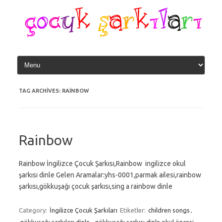
Skip
to
content
TAG ARCHIVES:
RAINBOW
Rainbow
Rainbow İngilizce Çocuk Şarkısı,Rainbow ingilizce okul
şarkısı dinle Gelen Aramalar:yhs-0001,parmak ailesi,rainbow
şarkısı,gökkuşağı çocuk şarkısı,sing a rainbow dinle
Category:
İngilizce Çocuk Şarkıları
Etiketler:
children songs
,
gökkuşağı şarkıları dinle
,
gökkuşağı şarkısı dinle okul öncesi
,