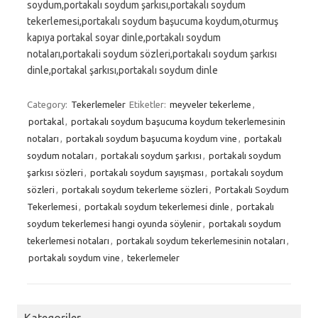
soydum,portakalı soydum şarkısı,portakalı soydum
tekerlemesi,portakalı soydum başucuma koydum,oturmuş
kapıya portakal soyar dinle,portakalı soydum
notaları,portakali soydum sözleri,portakalı soydum şarkısı
dinle,portakal şarkısı,portakalı soydum dinle
Category:
Tekerlemeler
Etiketler:
meyveler tekerleme
,
portakal
,
portakalı soydum başucuma koydum tekerlemesinin
notaları
,
portakalı soydum başucuma koydum vine
,
portakalı
soydum notaları
,
portakalı soydum şarkısı
,
portakalı soydum
şarkısı sözleri
,
portakalı soydum sayışması
,
portakalı soydum
sözleri
,
portakalı soydum tekerleme sözleri
,
Portakalı Soydum
Tekerlemesi
,
portakalı soydum tekerlemesi dinle
,
portakalı
soydum tekerlemesi hangi oyunda söylenir
,
portakalı soydum
tekerlemesi notaları
,
portakalı soydum tekerlemesinin notaları
,
portakalı soydum vine
,
tekerlemeler
Kategoriler