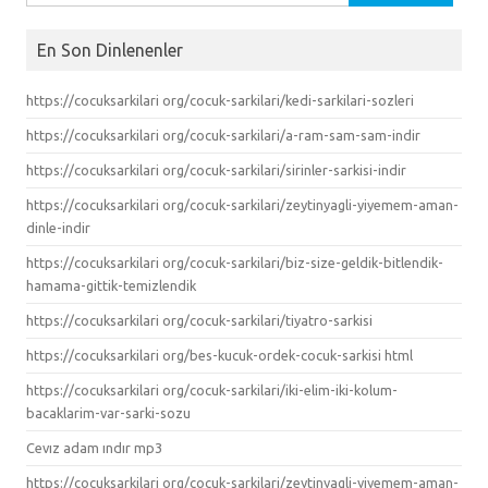
En Son Dinlenenler
https://cocuksarkilari org/cocuk-sarkilari/kedi-sarkilari-sozleri
https://cocuksarkilari org/cocuk-sarkilari/a-ram-sam-sam-indir
https://cocuksarkilari org/cocuk-sarkilari/sirinler-sarkisi-indir
https://cocuksarkilari org/cocuk-sarkilari/zeytinyagli-yiyemem-aman-
dinle-indir
https://cocuksarkilari org/cocuk-sarkilari/biz-size-geldik-bitlendik-
hamama-gittik-temizlendik
https://cocuksarkilari org/cocuk-sarkilari/tiyatro-sarkisi
https://cocuksarkilari org/bes-kucuk-ordek-cocuk-sarkisi html
https://cocuksarkilari org/cocuk-sarkilari/iki-elim-iki-kolum-
bacaklarim-var-sarki-sozu
Cevız adam ındır mp3
https://cocuksarkilari org/cocuk-sarkilari/zeytinyagli-yiyemem-aman-