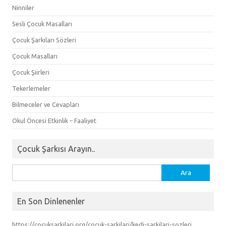
Ninniler
Sesli Çocuk Masalları
Çocuk Şarkıları Sözleri
Çocuk Masalları
Çocuk Şiirleri
Tekerlemeler
Bilmeceler ve Cevapları
Okul Öncesi Etkinlik – Faaliyet
Çocuk Şarkısı Arayın..
Arama:
En Son Dinlenenler
https://cocuksarkilari org/cocuk-sarkilari/kedi-sarkilari-sozleri