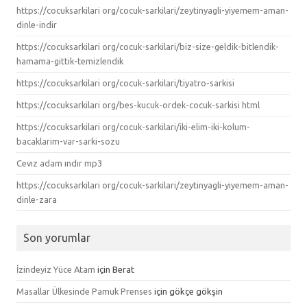
https://cocuksarkilari org/cocuk-sarkilari/zeytinyagli-yiyemem-aman-
dinle-indir
https://cocuksarkilari org/cocuk-sarkilari/biz-size-geldik-bitlendik-
hamama-gittik-temizlendik
https://cocuksarkilari org/cocuk-sarkilari/tiyatro-sarkisi
https://cocuksarkilari org/bes-kucuk-ordek-cocuk-sarkisi html
https://cocuksarkilari org/cocuk-sarkilari/iki-elim-iki-kolum-
bacaklarim-var-sarki-sozu
Cevız adam ındır mp3
https://cocuksarkilari org/cocuk-sarkilari/zeytinyagli-yiyemem-aman-
dinle-zara
Son yorumlar
İzindeyiz Yüce Atam
için
Berat
Masallar Ülkesinde Pamuk Prenses
için
gökçe gökşin