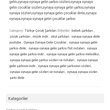
gelin,oynaya oynaya gelin şarkısı sözleri,oynaya oynaya
gelin cocuklar sozleri,oynaya oynaya gelin şarkısı,oynaya
oynaya sözleri,oynaya oynaya gelin çocuklar dinle,oynaya
oynaya,oynaya oynaya gelın çocuklar şarkısı
Category:
Türkçe Çocuk Şarkıları
Etiketler:
bebek şarkıları
,
çocuk şarkıları
,
müzik indir
,
okul şarkıları
,
oynaya oynaya dinle
youtube
,
Oynaya Oynaya Gelin Çocuklar
,
oynaya oynaya gelin
şarkısı dinle
,
oynaya oynaya gelin şarkısı flüt notaları
,
oynaya
oynaya gelin şarkısı indir
,
oynaya oynaya gelin şarkısı melodika
,
oynaya oynaya gelin şarkısı sözleri ve notaları
,
oynaya oynaya
gelin şarkısını indir
,
oynaya oynaya gelin şarkısının sözleri
,
oynaya oynaya gelin sözleri ve notaları
,
oynaya oynaya sözler
,
şarkı dinle
Kategoriler
Türkçe Çocuk Şarkıları