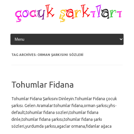
Skip
to
content
TAG ARCHIVES:
ORMAN ŞARKISINI SÖZLERI
Tohumlar Fidana
Tohumlar Fidana Şarkısını Dinleyin.Tohumlar Fidana çocuk
şarkısı. Gelen Aramalar:tohumlar fidana,orman şarkısı,yhs-
default,tohumlar fidana sozleri,tohumlar fidana
dinle,tohumlar fidana şarkısı,tohumlar fidana şarkı
sözleri,yurdumda şarkısı,agaclar ormana,fidanlar ağaca