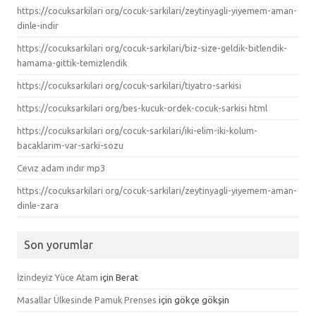
https://cocuksarkilari org/cocuk-sarkilari/zeytinyagli-yiyemem-aman-
dinle-indir
https://cocuksarkilari org/cocuk-sarkilari/biz-size-geldik-bitlendik-
hamama-gittik-temizlendik
https://cocuksarkilari org/cocuk-sarkilari/tiyatro-sarkisi
https://cocuksarkilari org/bes-kucuk-ordek-cocuk-sarkisi html
https://cocuksarkilari org/cocuk-sarkilari/iki-elim-iki-kolum-
bacaklarim-var-sarki-sozu
Cevız adam ındır mp3
https://cocuksarkilari org/cocuk-sarkilari/zeytinyagli-yiyemem-aman-
dinle-zara
Son yorumlar
İzindeyiz Yüce Atam
için
Berat
Masallar Ülkesinde Pamuk Prenses
için
gökçe gökşin