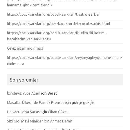
hamama-gittik-temizlendik
https://cocuksarkilari org/cocuk-sarkilari/tiyatro-sarkisi
https://cocuksarkilari org/bes-kucuk-ordek-cocuk-sarkisi html
https://cocuksarkilari org/cocuk-sarkilari/iki-elim-iki-kolum-
bacaklarim-var-sarki-sozu
Cevız adam ındır mp3
https://cocuksarkilari org/cocuk-sarkilari/zeytinyagli-yiyemem-aman-
dinle-zara
Son yorumlar
İzindeyiz Yüce Atam
için
Berat
Masallar Ülkesinde Pamuk Prenses
için
gökçe gökşin
Helvacı Helva Şarkısı
için
Cihan Güzel
Sizi Gidi Mavi Minikler
için
Ahmet Demir