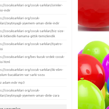
s://cocuksarkilari org/cocuk-sarkilari/sirinler-
isi-indir
s://cocuksarkilari org/cocuk-
ilari/zeytinyagli-yiyemem-aman-dinle-indir
s://cocuksarkilari org/cocuk-sarkilari/biz-size-
dik-bitlendik-hamama-gittik-temizlendik
s://cocuksarkilari org/cocuk-sarkilari/tiyatro-
isi
ps://cocuksarkilari org/bes-kucuk-ordek-cocuk-
isi html
s://cocuksarkilari org/cocuk-sarkilari/iki-elim-
-kolum-bacaklarim-var-sarki-sozu
ız adam ındır mp3
s://cocuksarkilari org/cocuk-
kilari/zeytinyagli-yiyemem-aman-dinle-zara