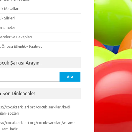
uk Masalları
k Şiirleri
erlemeler
eceler ve Cevapları
 Öncesi Etkinlik – Faaliyet
ocuk Şarkısı Arayın..
ma:
n Son Dinlenenler
s://cocuksarkilari org/cocuk-sarkilari/kedi-
ilari-sozleri
s://cocuksarkilari org/cocuk-sarkilari/a-ram-
-sam-indir