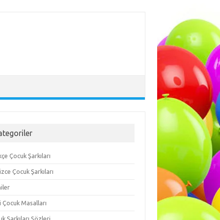
ategoriler
çe Çocuk Şarkıları
lizce Çocuk Şarkıları
iler
i Çocuk Masalları
k Şarkıları Sözleri