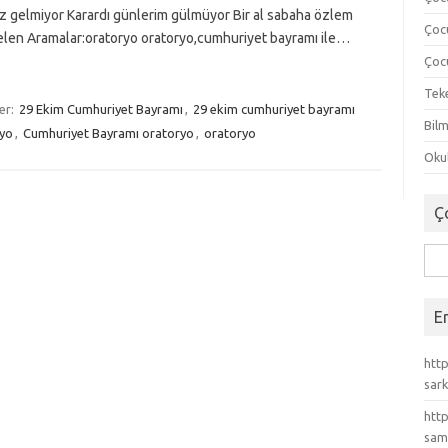
 gelmiyor Karardı günlerim gülmüyor Bir al sabaha özlem
Çoc
len Aramalar:oratoryo oratoryo,cumhuriyet bayramı ile…
Çocu
Tek
ler:
29 Ekim Cumhuriyet Bayramı
,
29 ekim cumhuriyet bayramı
Bilm
ryo
,
Cumhuriyet Bayramı oratoryo
,
oratoryo
Okul
Ç
Ara
E
http
sark
http
sam