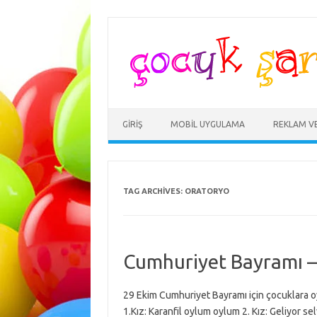
Skip
to
content
GIRIŞ
MOBIL UYGULAMA
REKLAM V
TAG ARCHIVES:
ORATORYO
Cumhuriyet Bayramı –
29 Ekim Cumhuriyet Bayramı için çocuklara oy
1.Kız: Karanfil oylum oylum 2. Kız: Geliyor se