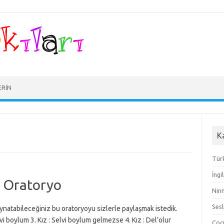
ERIN
K
Türk
İngi
 Oratoryo
Ninn
Sesl
natabileceğiniz bu oratoryoyu sizlerle paylaşmak istedik.
lvi boylum 3. Kız : Selvi boylum gelmezse 4. Kız : Del’olur
Çocu