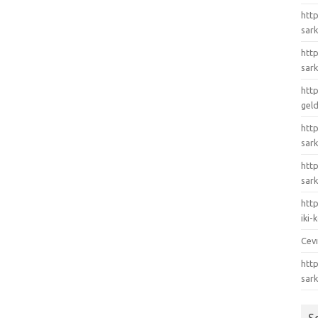
http
sark
http
sark
http
gel
http
sark
htt
sark
http
iki
Cev
http
sar