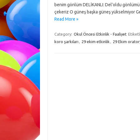
benim gönlüm DELİKANLI: Del’oldu gönlümüz
çekeriz O güneş başka güneş yükselmiyor Ge
Read More »
Category:
Okul Öncesi Etkinlik - Faaliyet
Etiket
koro şarkıları
,
29 ekim etkinlik
,
29 Ekim orato