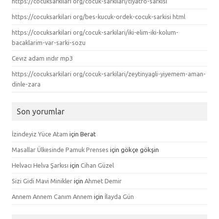
https://cocuksarkilari org/cocuk-sarkilari/tiyatro-sarkisi
https://cocuksarkilari org/bes-kucuk-ordek-cocuk-sarkisi html
https://cocuksarkilari org/cocuk-sarkilari/iki-elim-iki-kolum-
bacaklarim-var-sarki-sozu
Cevız adam ındır mp3
https://cocuksarkilari org/cocuk-sarkilari/zeytinyagli-yiyemem-aman-
dinle-zara
Son yorumlar
İzindeyiz Yüce Atam
için
Berat
Masallar Ülkesinde Pamuk Prenses
için
gökçe gökşin
Helvacı Helva Şarkısı
için
Cihan Güzel
Sizi Gidi Mavi Minikler
için
Ahmet Demir
Annem Annem Canım Annem
için
İlayda Gün