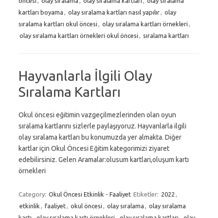
öncesi
,
olay sıralama
,
olay sıralama kartları
,
olay sıralama
kartları boyama
,
olay sıralama kartları nasıl yapılır
,
olay
sıralama kartları okul öncesi
,
olay sıralama kartları örnekleri
,
olay sıralama kartları örnekleri okul öncesi
,
sıralama kartları
Hayvanlarla İlgili Olay
Sıralama Kartları
Okul öncesi eğitimin vazgeçilmezlerinden olan oyun
sıralama kartlarını sizlerle paylaşıyoruz. Hayvanlarla ilgili
olay sıralama kartları bu konumuzda yer almakta. Diğer
kartlar için Okul Öncesi Eğitim kategorimizi ziyaret
edebilirsiniz. Gelen Aramalar:olusum kartlari,oluşum kartı
örnekleri
Category:
Okul Öncesi Etkinlik - Faaliyet
Etiketler:
2022
,
etkinlik
,
faaliyet
,
okul öncesi
,
olay sıralama
,
olay sıralama
kartı
,
olay sıralama kartı örnekleri
,
olay sıralama kartları
,
olay