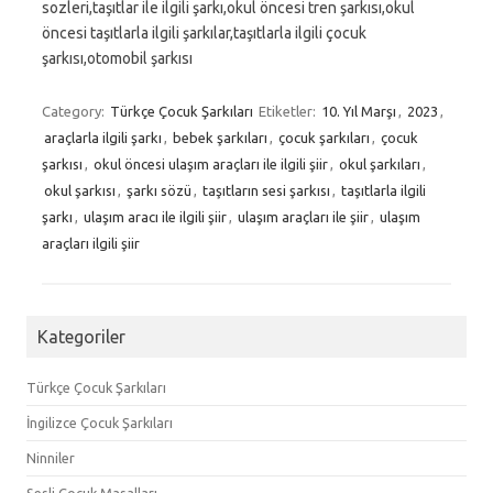
sozleri,taşıtlar ile ilgili şarkı,okul öncesi tren şarkısı,okul
öncesi taşıtlarla ilgili şarkılar,taşıtlarla ilgili çocuk
şarkısı,otomobil şarkısı
Category:
Türkçe Çocuk Şarkıları
Etiketler:
10. Yıl Marşı
,
2023
,
araçlarla ilgili şarkı
,
bebek şarkıları
,
çocuk şarkıları
,
çocuk
şarkısı
,
okul öncesi ulaşım araçları ile ilgili şiir
,
okul şarkıları
,
okul şarkısı
,
şarkı sözü
,
taşıtların sesi şarkısı
,
taşıtlarla ilgili
şarkı
,
ulaşım aracı ile ilgili şiir
,
ulaşım araçları ile şiir
,
ulaşım
araçları ilgili şiir
Kategoriler
Türkçe Çocuk Şarkıları
İngilizce Çocuk Şarkıları
Ninniler
Sesli Çocuk Masalları