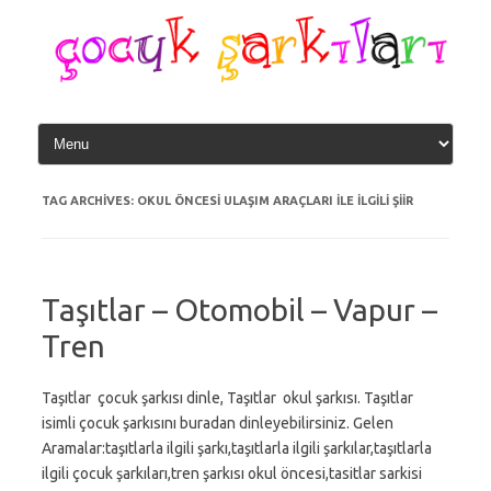
Skip
to
content
TAG ARCHIVES:
OKUL ÖNCESI ULAŞIM ARAÇLARI ILE ILGILI ŞIIR
Taşıtlar – Otomobil – Vapur –
Tren
Taşıtlar çocuk şarkısı dinle, Taşıtlar okul şarkısı. Taşıtlar
isimli çocuk şarkısını buradan dinleyebilirsiniz. Gelen
Aramalar:taşıtlarla ilgili şarkı,taşıtlarla ilgili şarkılar,taşıtlarla
ilgili çocuk şarkıları,tren şarkısı okul öncesi,tasitlar sarkisi