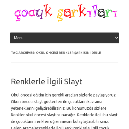
Skip
to
content
TAG ARCHIVES:
OKUL ÖNCESI RENKLER ŞARKISINI DINLE
Renklerle İlgili Slayt
Okul öncesi eğitim için gerekli araçları sizlerle paylaşıyoruz.
Okun öncesi slayt gösterileri ile çocukların kavrama
yeteneklerini geliştirebilirsiniz. Bu konumuzda sizlere
Renkler okul öncesi slaytı sunacağız. Renklerle ilgili bu slayt
ile çocukların renkleri öğrenmesini kolaylaştırabilirsiniz.
Gelen Aramalar:renklerle ilgili şarkı,renklerle ilgili çocuk