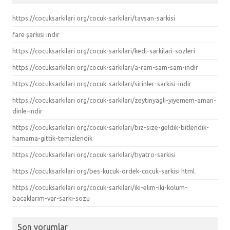
https://cocuksarkilari org/cocuk-sarkilari/tavsan-sarkisi
fare şarkısı indir
https://cocuksarkilari org/cocuk-sarkilari/kedi-sarkilari-sozleri
https://cocuksarkilari org/cocuk-sarkilari/a-ram-sam-sam-indir
https://cocuksarkilari org/cocuk-sarkilari/sirinler-sarkisi-indir
https://cocuksarkilari org/cocuk-sarkilari/zeytinyagli-yiyemem-aman-
dinle-indir
https://cocuksarkilari org/cocuk-sarkilari/biz-size-geldik-bitlendik-
hamama-gittik-temizlendik
https://cocuksarkilari org/cocuk-sarkilari/tiyatro-sarkisi
https://cocuksarkilari org/bes-kucuk-ordek-cocuk-sarkisi html
https://cocuksarkilari org/cocuk-sarkilari/iki-elim-iki-kolum-
bacaklarim-var-sarki-sozu
Son yorumlar