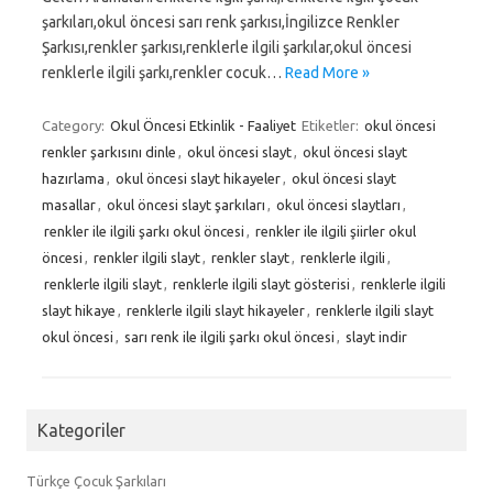
şarkıları,okul öncesi sarı renk şarkısı,İngilizce Renkler
Şarkısı,renkler şarkısı,renklerle ilgili şarkılar,okul öncesi
renklerle ilgili şarkı,renkler cocuk…
Read More »
Category:
Okul Öncesi Etkinlik - Faaliyet
Etiketler:
okul öncesi
renkler şarkısını dinle
,
okul öncesi slayt
,
okul öncesi slayt
hazırlama
,
okul öncesi slayt hikayeler
,
okul öncesi slayt
masallar
,
okul öncesi slayt şarkıları
,
okul öncesi slaytları
,
renkler ile ilgili şarkı okul öncesi
,
renkler ile ilgili şiirler okul
öncesi
,
renkler ilgili slayt
,
renkler slayt
,
renklerle ilgili
,
renklerle ilgili slayt
,
renklerle ilgili slayt gösterisi
,
renklerle ilgili
slayt hikaye
,
renklerle ilgili slayt hikayeler
,
renklerle ilgili slayt
okul öncesi
,
sarı renk ile ilgili şarkı okul öncesi
,
slayt indir
Kategoriler
Türkçe Çocuk Şarkıları