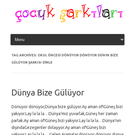
Skip
to
content
TAG ARCHIVES:
OKUL ÖNCESI DÖNÜYOR DÖNÜYOR DÜNYA BIZE
GÜLÜYOR ŞARKISI DINLE
Dünya Bize Gülüyor
Dönüyor dönüyor,Dünya bize gülüyor.Ay aman of!Güneş bizi
yakıyor.Lay la la la…Dünya’mız yuvarlak,Güneş her zaman
parlak.Ay aman of!Güneş bizi yakıyor.Lay la la la…Dünya’nın
dışındaGezegenler dolaşıyor.Ay aman of!Güneş bizi
yakıyor.Lay la la la… Gelen Aramalar:dönüyor dönüyor dünya