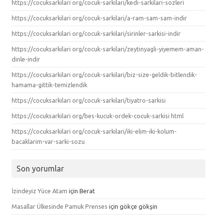
https://cocuksarkilari org/cocuk-sarkilari/kedi-sarkilari-sozleri
https://cocuksarkilari org/cocuk-sarkilari/a-ram-sam-sam-indir
https://cocuksarkilari org/cocuk-sarkilari/sirinler-sarkisi-indir
https://cocuksarkilari org/cocuk-sarkilari/zeytinyagli-yiyemem-aman-
dinle-indir
https://cocuksarkilari org/cocuk-sarkilari/biz-size-geldik-bitlendik-
hamama-gittik-temizlendik
https://cocuksarkilari org/cocuk-sarkilari/tiyatro-sarkisi
https://cocuksarkilari org/bes-kucuk-ordek-cocuk-sarkisi html
https://cocuksarkilari org/cocuk-sarkilari/iki-elim-iki-kolum-
bacaklarim-var-sarki-sozu
Son yorumlar
İzindeyiz Yüce Atam
için
Berat
Masallar Ülkesinde Pamuk Prenses
için
gökçe gökşin