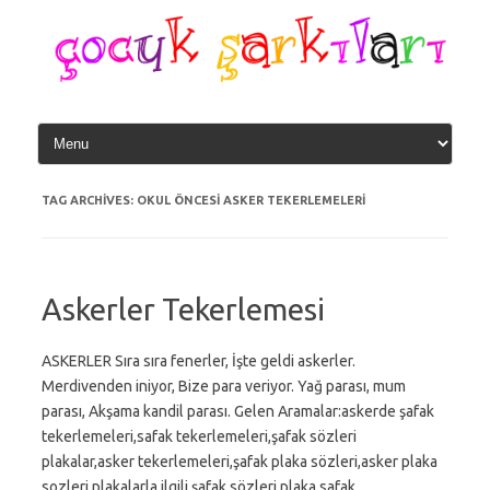
Skip
to
content
TAG ARCHIVES:
OKUL ÖNCESI ASKER TEKERLEMELERI
Askerler Tekerlemesi
ASKERLER Sıra sıra fenerler, İşte geldi askerler.
Merdivenden iniyor, Bize para veriyor. Yağ parası, mum
parası, Akşama kandil parası. Gelen Aramalar:askerde şafak
tekerlemeleri,safak tekerlemeleri,şafak sözleri
plakalar,asker tekerlemeleri,şafak plaka sözleri,asker plaka
sozleri,plakalarla ilgili şafak sözleri,plaka safak