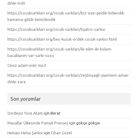
dinle-indir
https://cocuksarkilari org/cocuk-sarkilari/biz-size-geldik-bitlendik-
hamama-gittik-temizlendik
https://cocuksarkilari org/cocuk-sarkilari/tiyatro-sarkisi
https://cocuksarkilari org/bes-kucuk-ordek-cocuk-sarkisi html
https://cocuksarkilari org/cocuk-sarkilari/iki-elim-iki-kolum-
bacaklarim-var-sarki-sozu
Cevız adam ındır mp3
https://cocuksarkilari org/cocuk-sarkilari/zeytinyagli-yiyemem-aman-
dinle-zara
Son yorumlar
İzindeyiz Yüce Atam
için
Berat
Masallar Ülkesinde Pamuk Prenses
için
gökçe gökşin
Helvacı Helva Şarkısı
için
Cihan Güzel