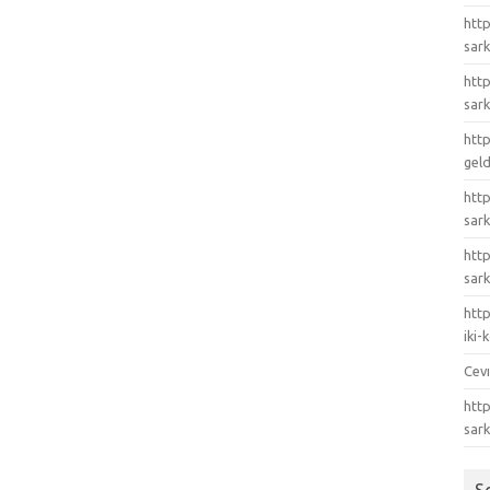
http
sark
http
sark
http
gel
http
sark
htt
sark
http
iki
Cev
http
sar