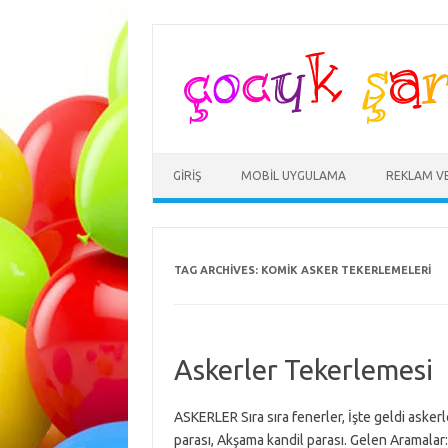
Skip
to
content
GIRIŞ
MOBIL UYGULAMA
REKLAM V
TAG ARCHIVES:
KOMIK ASKER TEKERLEMELERI
Askerler Tekerlemesi
ASKERLER Sıra sıra fenerler, İşte geldi asker
parası, Akşama kandil parası. Gelen Aramalar