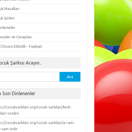
uk Masalları
k Şiirleri
erlemeler
eceler ve Cevapları
 Öncesi Etkinlik – Faaliyet
ocuk Şarkısı Arayın..
ma:
n Son Dinlenenler
s://cocuksarkilari org/cocuk-sarkilari/kedi-
ilari-sozleri
s://cocuksarkilari org/cocuk-sarkilari/a-ram-
-sam-indir