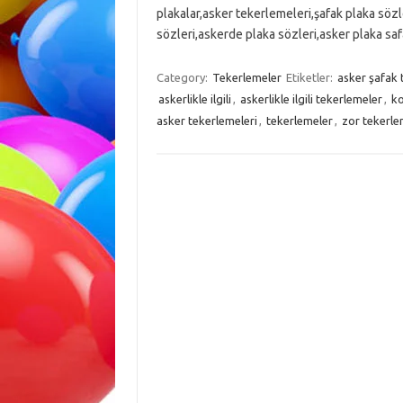
plakalar,asker tekerlemeleri,şafak plaka sözler
sözleri,askerde plaka sözleri,asker plaka saf
Category:
Tekerlemeler
Etiketler:
asker şafak 
askerlikle ilgili
,
askerlikle ilgili tekerlemeler
,
ko
asker tekerlemeleri
,
tekerlemeler
,
zor tekerle