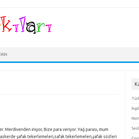
ERIN
K
Türk
İngi
Ninn
Sesl
ler. Merdivenden iniyor, Bize para veriyor. Yağ parası, mum
:askerde şafak tekerlemeleri,safak tekerlemeleri,şafak sözleri
Çocu