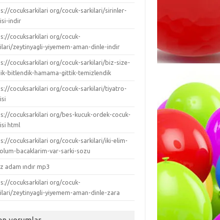
s://cocuksarkilari org/cocuk-sarkilari/sirinler-
isi-indir
s://cocuksarkilari org/cocuk-
ilari/zeytinyagli-yiyemem-aman-dinle-indir
s://cocuksarkilari org/cocuk-sarkilari/biz-size-
dik-bitlendik-hamama-gittik-temizlendik
s://cocuksarkilari org/cocuk-sarkilari/tiyatro-
isi
ps://cocuksarkilari org/bes-kucuk-ordek-cocuk-
isi html
s://cocuksarkilari org/cocuk-sarkilari/iki-elim-
-kolum-bacaklarim-var-sarki-sozu
ız adam ındır mp3
s://cocuksarkilari org/cocuk-
kilari/zeytinyagli-yiyemem-aman-dinle-zara