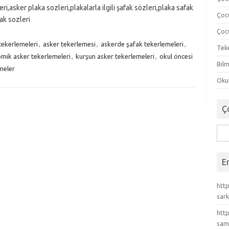
i,asker plaka sozleri,plakalarla ilgili şafak sözleri,plaka safak
Çoc
ak sozleri
Çocu
tekerlemeleri
,
asker tekerlemesi
,
askerde şafak tekerlemeleri
,
Tek
mik asker tekerlemeleri
,
kurşun asker tekerlemeleri
,
okul öncesi
Bilm
meler
Okul
Ç
Ara
E
http
sark
http
sam