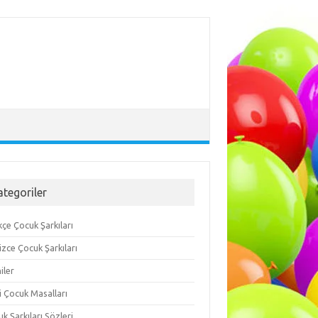
ategoriler
çe Çocuk Şarkıları
lizce Çocuk Şarkıları
iler
i Çocuk Masalları
k Şarkıları Sözleri