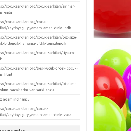
s://cocuksarkilari org/cocuk-sarkilari/sirinler-
isi-indir
s://cocuksarkilari org/cocuk-
ilari/zeytinyagli-yiyemem-aman-dinle-indir
s://cocuksarkilari org/cocuk-sarkilari/biz-size-
dik-bitlendik-hamama-gittik-temizlendik
s://cocuksarkilari org/cocuk-sarkilari/tiyatro-
isi
ps://cocuksarkilari org/bes-kucuk-ordek-cocuk-
isi html
s://cocuksarkilari org/cocuk-sarkilari/iki-elim-
-kolum-bacaklarim-var-sarki-sozu
ız adam ındır mp3
s://cocuksarkilari org/cocuk-
kilari/zeytinyagli-yiyemem-aman-dinle-zara