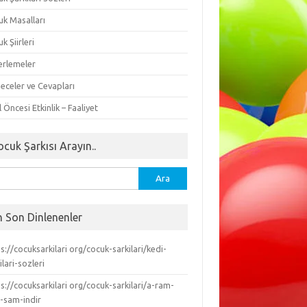
uk Masalları
k Şiirleri
erlemeler
eceler ve Cevapları
 Öncesi Etkinlik – Faaliyet
ocuk Şarkısı Arayın..
ma:
n Son Dinlenenler
s://cocuksarkilari org/cocuk-sarkilari/kedi-
ilari-sozleri
s://cocuksarkilari org/cocuk-sarkilari/a-ram-
-sam-indir