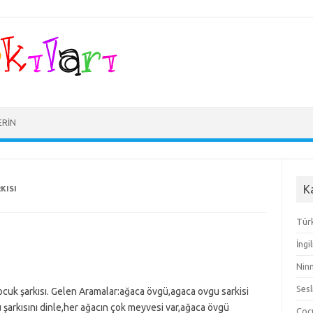
ERIN
K
KISI
Türk
İngi
Ninn
Sesl
cuk şarkısı. Gelen Aramalar:ağaca övgü,agaca ovgu sarkisi
 şarkısını dinle,her ağacın çok meyvesi var,ağaca övgü
Çocu