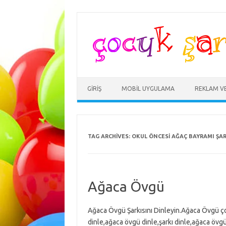
Skip
to
content
GIRIŞ
MOBIL UYGULAMA
REKLAM V
TAG ARCHIVES:
OKUL ÖNCESI AĞAÇ BAYRAMI ŞAR
Ağaca Övgü
Ağaca Övgü Şarkısını Dinleyin.Ağaca Övgü ço
dinle,ağaca övgü dinle,şarkı dinle,ağaca övgü