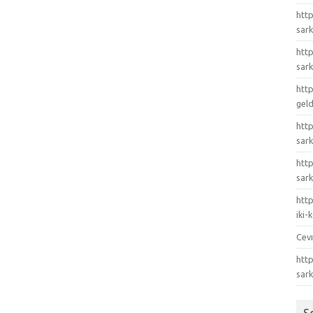
http
sark
http
sark
http
gel
http
sark
htt
sark
http
iki
Cev
http
sar