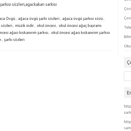
 şarkısı sözleri,agackakan sarkisi
Çoc
Çocu
aca Övgü
,
ağaca övgü şarkı sözleri
,
ağaca övgü şarkısı sözü
,
 sözleri
,
müzik indir
,
okul öncesi
,
okul öncesi ağaç bayramı
Tek
ncesi ağacı kıskanırım şarkısı
,
okul öncesi ağacı kıskanırım şarkısı
Bilm
e
,
şarkı sözleri
Okul
Ç
Ara
E
http
sark
http
sam