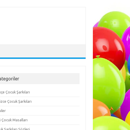
ategoriler
çe Çocuk Şarkıları
lizce Çocuk Şarkıları
iler
i Çocuk Masalları
k Şarkıları Sözleri