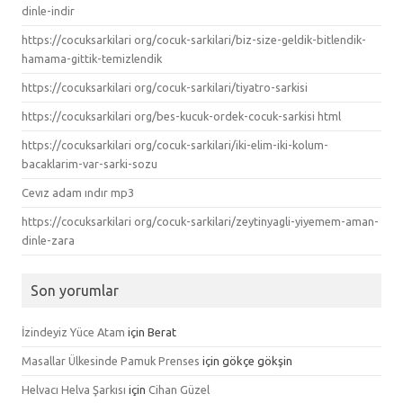
dinle-indir
https://cocuksarkilari org/cocuk-sarkilari/biz-size-geldik-bitlendik-
hamama-gittik-temizlendik
https://cocuksarkilari org/cocuk-sarkilari/tiyatro-sarkisi
https://cocuksarkilari org/bes-kucuk-ordek-cocuk-sarkisi html
https://cocuksarkilari org/cocuk-sarkilari/iki-elim-iki-kolum-
bacaklarim-var-sarki-sozu
Cevız adam ındır mp3
https://cocuksarkilari org/cocuk-sarkilari/zeytinyagli-yiyemem-aman-
dinle-zara
Son yorumlar
İzindeyiz Yüce Atam
için
Berat
Masallar Ülkesinde Pamuk Prenses
için
gökçe gökşin
Helvacı Helva Şarkısı
için
Cihan Güzel