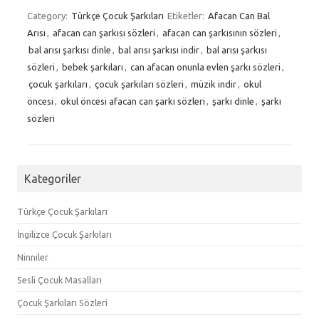
Category:
Türkçe Çocuk Şarkıları
Etiketler:
Afacan Can Bal
Arısı
,
afacan can şarkısı sözleri
,
afacan can şarkısının sözleri
,
bal arısı şarkısı dinle
,
bal arısı şarkısı indir
,
bal arısı şarkısı
sözleri
,
bebek şarkıları
,
can afacan onunla evlen şarkı sözleri
,
çocuk şarkıları
,
çocuk şarkıları sözleri
,
müzik indir
,
okul
öncesi
,
okul öncesi afacan can şarkı sözleri
,
şarkı dinle
,
şarkı
sözleri
Kategoriler
Türkçe Çocuk Şarkıları
İngilizce Çocuk Şarkıları
Ninniler
Sesli Çocuk Masalları
Çocuk Şarkıları Sözleri