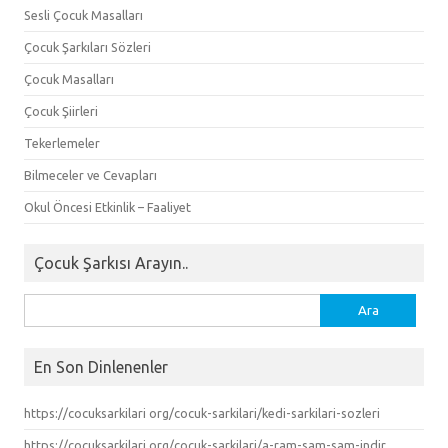
Sesli Çocuk Masalları
Çocuk Şarkıları Sözleri
Çocuk Masalları
Çocuk Şiirleri
Tekerlemeler
Bilmeceler ve Cevapları
Okul Öncesi Etkinlik – Faaliyet
Çocuk Şarkısı Arayın..
Arama:
En Son Dinlenenler
https://cocuksarkilari org/cocuk-sarkilari/kedi-sarkilari-sozleri
https://cocuksarkilari org/cocuk-sarkilari/a-ram-sam-sam-indir