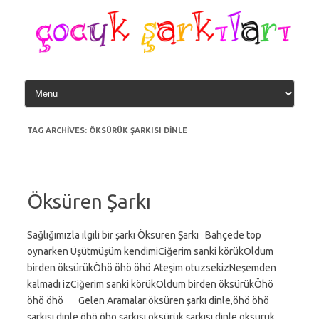
Skip
to
content
TAG ARCHIVES:
ÖKSÜRÜK ŞARKISI DINLE
Öksüren Şarkı
Sağlığımızla ilgili bir şarkı Öksüren Şarkı Bahçede top
oynarken Üşütmüşüm kendimiCiğerim sanki körükOldum
birden öksürükÖhö öhö öhö Ateşim otuzsekizNeşemden
kalmadı izCiğerim sanki körükOldum birden öksürükÖhö
öhö öhö Gelen Aramalar:öksüren şarkı dinle,öhö öhö
şarkısı dinle,öhö öhö şarkısı,öksürük şarkısı dinle,oksuruk