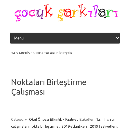
Skip
to
content
TAG ARCHIVES:
NOKTALARI BIRLEŞTIR
Noktaları Birleştirme
Çalışması
Category:
Okul Öncesi Etkinlik - Faaliyet
Etiketler:
1.sınıf çizgi
çalışmaları nokta birleştirme
,
2019 etkinlikeri
,
2019 faaliyetleri
,