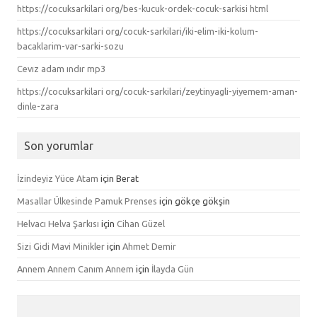
https://cocuksarkilari org/bes-kucuk-ordek-cocuk-sarkisi html
https://cocuksarkilari org/cocuk-sarkilari/iki-elim-iki-kolum-
bacaklarim-var-sarki-sozu
Cevız adam ındır mp3
https://cocuksarkilari org/cocuk-sarkilari/zeytinyagli-yiyemem-aman-
dinle-zara
Son yorumlar
İzindeyiz Yüce Atam
için
Berat
Masallar Ülkesinde Pamuk Prenses
için
gökçe gökşin
Helvacı Helva Şarkısı
için
Cihan Güzel
Sizi Gidi Mavi Minikler
için
Ahmet Demir
Annem Annem Canım Annem
için
İlayda Gün