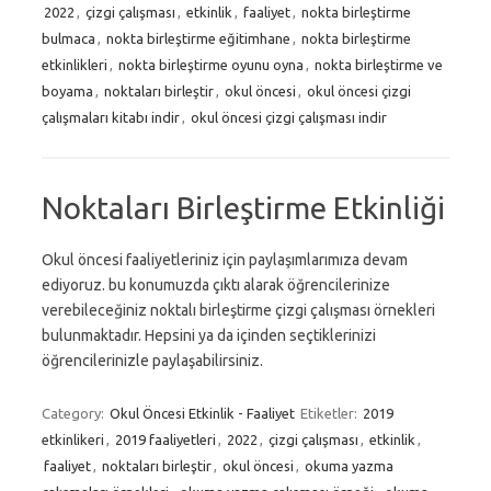
2022
,
çizgi çalışması
,
etkinlik
,
faaliyet
,
nokta birleştirme
bulmaca
,
nokta birleştirme eğitimhane
,
nokta birleştirme
etkinlikleri
,
nokta birleştirme oyunu oyna
,
nokta birleştirme ve
boyama
,
noktaları birleştir
,
okul öncesi
,
okul öncesi çizgi
çalışmaları kitabı indir
,
okul öncesi çizgi çalışması indir
Noktaları Birleştirme Etkinliği
Okul öncesi faaliyetleriniz için paylaşımlarımıza devam
ediyoruz. bu konumuzda çıktı alarak öğrencilerinize
verebileceğiniz noktalı birleştirme çizgi çalışması örnekleri
bulunmaktadır. Hepsini ya da içinden seçtiklerinizi
öğrencilerinizle paylaşabilirsiniz.
Category:
Okul Öncesi Etkinlik - Faaliyet
Etiketler:
2019
etkinlikeri
,
2019 faaliyetleri
,
2022
,
çizgi çalışması
,
etkinlik
,
faaliyet
,
noktaları birleştir
,
okul öncesi
,
okuma yazma