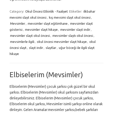
Category:
Okul Öncesi Etkinlik - Faaliyet
Etiketler:
ilkbahar
mevsimi slayt okul öncesi
,
kış mevsimi slayt okul öncesi
,
Mevsimler
,
mevsimler slayt eğitimhane
,
mevsimler slayt
gösterisi
,
mevsimler slayt hikaye
,
mevsimler slayt indir
,
mevsimler slayt okul öncesi
,
mevsimler slaytı okul öncesi
,
mevsimlerle ilgili
,
okul öncesi mevsimler slayt hikaye
,
okul
öncesi slayt
,
slayt indir
,
slaytlar
,
uğur böceği ile ilgili slayt
hikaye
Elbiselerim (Mevsimler)
Elbiselerim (Mevsimler) çocuk şarkısı çok güzel bir okul
şarkısı. Elbiselerim (Mevsimler) okul şarkısını sayfamızdan
dinleyebilirsiniz. Elbiselerim (Mevsimler) çocuk şarkısı,
Elbiselerim okul şarkısı, Mevsimler isimli şarkıyı online olarak
dinleyin. Gelen Aramalar:mevsimler şarkısı,bebek şarkıları