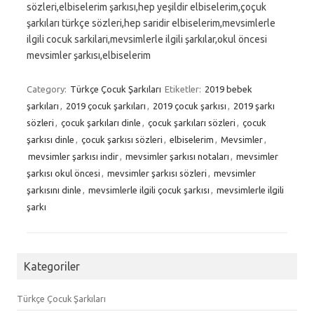
sözleri,elbiselerim şarkısı,hep yeşildir elbiselerim,çoçuk
şarkıları türkçe sözleri,hep saridir elbiselerim,mevsimlerle
ilgili cocuk sarkilari,mevsimlerle ilgili şarkılar,okul öncesi
mevsimler şarkısı,elbiselerim
Category:
Türkçe Çocuk Şarkıları
Etiketler:
2019 bebek
şarkıları
,
2019 çocuk şarkıları
,
2019 çocuk şarkısı
,
2019 şarkı
sözleri
,
çocuk şarkıları dinle
,
çocuk şarkıları sözleri
,
çocuk
şarkısı dinle
,
çocuk şarkısı sözleri
,
elbiselerim
,
Mevsimler
,
mevsimler şarkısı indir
,
mevsimler şarkısı notaları
,
mevsimler
şarkısı okul öncesi
,
mevsimler şarkısı sözleri
,
mevsimler
şarkısını dinle
,
mevsimlerle ilgili çocuk şarkısı
,
mevsimlerle ilgili
şarkı
Kategoriler
Türkçe Çocuk Şarkıları