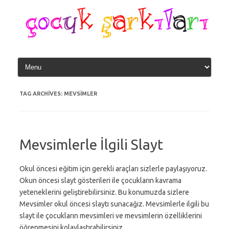
Skip
to
content
TAG ARCHIVES:
MEVSIMLER
Mevsimlerle İlgili Slayt
Okul öncesi eğitim için gerekli araçları sizlerle paylaşıyoruz.
Okun öncesi slayt gösterileri ile çocukların kavrama
yeteneklerini geliştirebilirsiniz. Bu konumuzda sizlere
Mevsimler okul öncesi slaytı sunacağız. Mevsimlerle ilgili bu
slayt ile çocukların mevsimleri ve mevsimlerin özelliklerini
öğrenmesini kolaylaştırabilirsiniz.