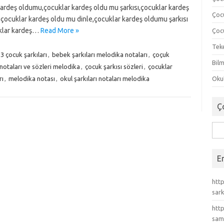
ardeş oldumu,çocuklar kardeş oldu mu şarkısı,çocuklar kardeş
Çoc
,çocuklar kardeş oldu mu dinle,çocuklar kardeş oldumu şarkısı
uklar kardeş…
Read More »
Çocu
Tek
3 çocuk şarkıları
,
bebek şarkıları melodika notaları
,
çoçuk
Bilm
 notaları ve sözleri melodika
,
çocuk şarkısı sözleri
,
çocuklar
rı
,
melodika notası
,
okul şarkıları notaları melodika
Okul
Ç
Ara
E
http
sark
http
sam