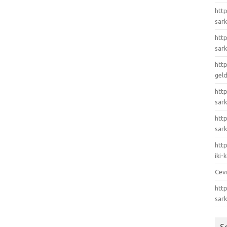
http
sark
http
sark
http
gel
http
sark
htt
sark
http
iki
Cev
http
sar