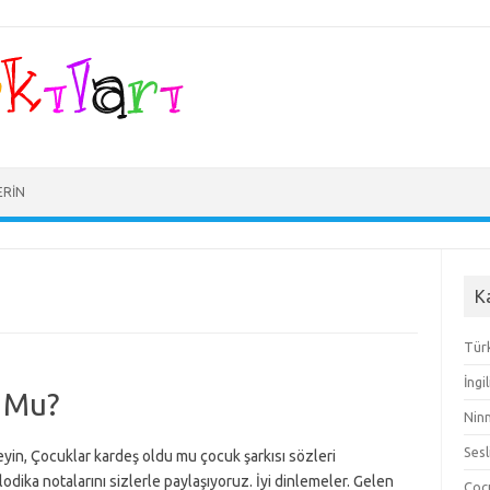
ERIN
K
Türk
İngi
 Mu?
Ninn
Sesl
eyin, Çocuklar kardeş oldu mu çocuk şarkısı sözleri
dika notalarını sizlerle paylaşıyoruz. İyi dinlemeler. Gelen
Çocu