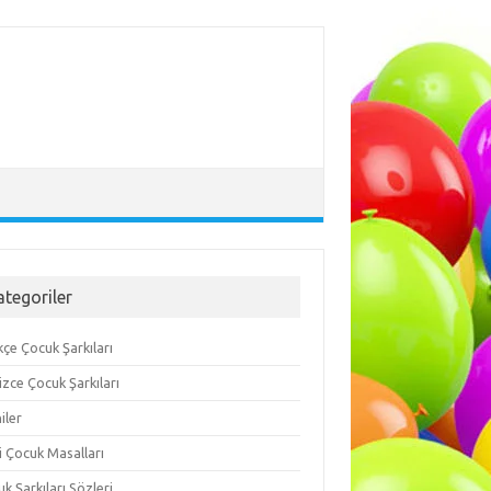
ategoriler
çe Çocuk Şarkıları
lizce Çocuk Şarkıları
iler
i Çocuk Masalları
k Şarkıları Sözleri