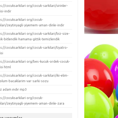
s://cocuksarkilari org/cocuk-sarkilari/sirinler-
isi-indir
s://cocuksarkilari org/cocuk-
ilari/zeytinyagli-yiyemem-aman-dinle-indir
s://cocuksarkilari org/cocuk-sarkilari/biz-size-
dik-bitlendik-hamama-gittik-temizlendik
s://cocuksarkilari org/cocuk-sarkilari/tiyatro-
isi
ps://cocuksarkilari org/bes-kucuk-ordek-cocuk-
isi html
s://cocuksarkilari org/cocuk-sarkilari/iki-elim-
-kolum-bacaklarim-var-sarki-sozu
ız adam ındır mp3
s://cocuksarkilari org/cocuk-
kilari/zeytinyagli-yiyemem-aman-dinle-zara