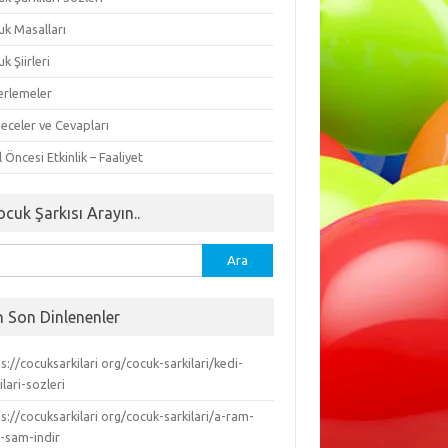
uk Masalları
k Şiirleri
erlemeler
eceler ve Cevapları
 Öncesi Etkinlik – Faaliyet
ocuk Şarkısı Arayın..
ma:
n Son Dinlenenler
s://cocuksarkilari org/cocuk-sarkilari/kedi-
ilari-sozleri
s://cocuksarkilari org/cocuk-sarkilari/a-ram-
-sam-indir