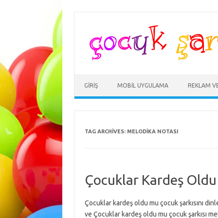
Skip
to
content
GIRIŞ
MOBIL UYGULAMA
REKLAM V
TAG ARCHIVES:
MELODIKA NOTASI
Çocuklar Kardeş Oldu
Çocuklar kardeş oldu mu çocuk şarkısını dinl
ve Çocuklar kardeş oldu mu çocuk şarkısı melo