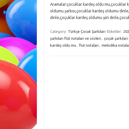
Aramalar:çocuklar kardeş oldu mu,çocuklar k
oldumu şarkısı,çocuklar kardeş oldumu dinle
dinle,çoçuklar kardeş oldumu şiiri dinle,çoc
Category:
Türkçe Çocuk Şarkıları
Etiketler:
202
şarkıları flüt notaları ve sözleri
,
çoçuk şarkıları
kardeş oldu mu
,
flut notaları
,
melodika notala