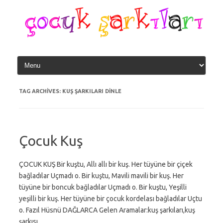
Skip
to
content
TAG ARCHIVES:
KUŞ ŞARKILARI DINLE
Çocuk Kuş
ÇOCUK KUŞ Bir kuştu, Allı allı bir kuş. Her tüyüne bir çiçek
bağladılar Uçmadı o. Bir kuştu, Mavili mavili bir kuş. Her
tüyüne bir boncuk bağladılar Uçmadı o. Bir kuştu, Yeşilli
yeşilli bir kuş. Her tüyüne bir çocuk kordelası bağladılar Uçtu
o. Fazıl Hüsnü DAĞLARCA Gelen Aramalar:kuş şarkıları,kuş
şarkısı