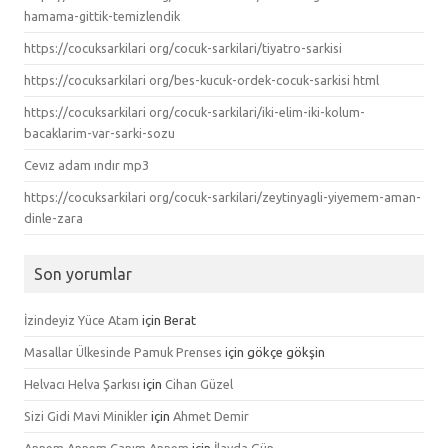
hamama-gittik-temizlendik
https://cocuksarkilari org/cocuk-sarkilari/tiyatro-sarkisi
https://cocuksarkilari org/bes-kucuk-ordek-cocuk-sarkisi html
https://cocuksarkilari org/cocuk-sarkilari/iki-elim-iki-kolum-
bacaklarim-var-sarki-sozu
Cevız adam ındır mp3
https://cocuksarkilari org/cocuk-sarkilari/zeytinyagli-yiyemem-aman-
dinle-zara
Son yorumlar
İzindeyiz Yüce Atam
için
Berat
Masallar Ülkesinde Pamuk Prenses
için
gökçe gökşin
Helvacı Helva Şarkısı
için
Cihan Güzel
Sizi Gidi Mavi Minikler
için
Ahmet Demir
Annem Annem Canım Annem
için
İlayda Gün