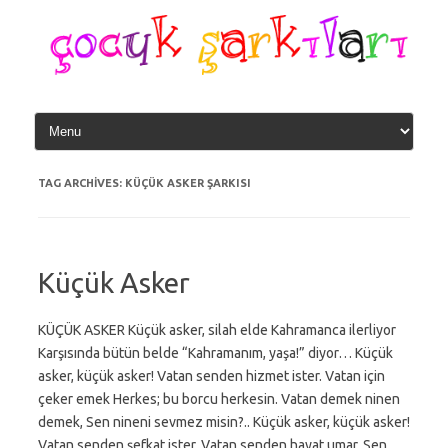
Skip
to
content
TAG ARCHIVES:
KÜÇÜK ASKER ŞARKISI
Küçük Asker
KÜÇÜK ASKER Küçük asker, silah elde Kahramanca ilerliyor
Karşısında bütün belde “Kahramanım, yaşa!” diyor… Küçük
asker, küçük asker! Vatan senden hizmet ister. Vatan için
çeker emek Herkes; bu borcu herkesin. Vatan demek ninen
demek, Sen nineni sevmez misin?.. Küçük asker, küçük asker!
Vatan senden şefkat ister. Vatan senden hayat umar, Sen