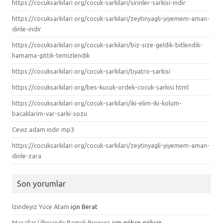
https://cocuksarkilari org/cocuk-sarkilari/sirinler-sarkisi-indir
https://cocuksarkilari org/cocuk-sarkilari/zeytinyagli-yiyemem-aman-
dinle-indir
https://cocuksarkilari org/cocuk-sarkilari/biz-size-geldik-bitlendik-
hamama-gittik-temizlendik
https://cocuksarkilari org/cocuk-sarkilari/tiyatro-sarkisi
https://cocuksarkilari org/bes-kucuk-ordek-cocuk-sarkisi html
https://cocuksarkilari org/cocuk-sarkilari/iki-elim-iki-kolum-
bacaklarim-var-sarki-sozu
Cevız adam ındır mp3
https://cocuksarkilari org/cocuk-sarkilari/zeytinyagli-yiyemem-aman-
dinle-zara
Son yorumlar
İzindeyiz Yüce Atam
için
Berat
Masallar Ülkesinde Pamuk Prenses
için
gökçe gökşin