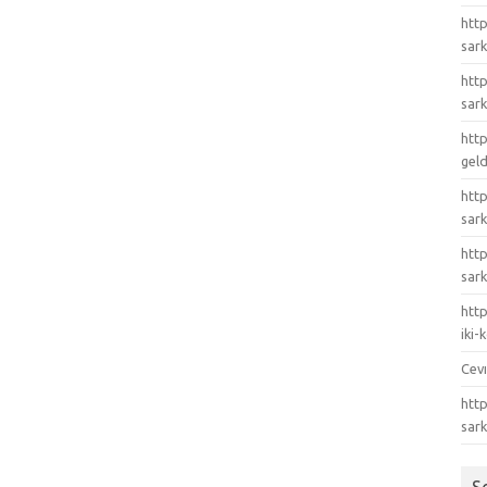
http
sark
http
sark
http
gel
http
sark
htt
sark
http
iki
Cev
http
sar