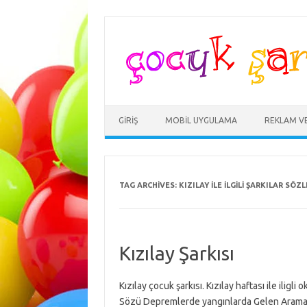
Skip
to
content
GIRIŞ
MOBIL UYGULAMA
REKLAM V
TAG ARCHIVES:
KIZILAY ILE ILGILI ŞARKILAR SÖZL
Kızılay Şarkısı
Kızılay çocuk şarkısı. Kızılay haftası ile iligli o
Sözü Depremlerde yangınlarda Gelen Aramalar:kız