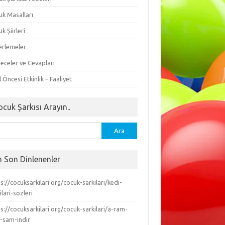
uk Masalları
k Şiirleri
erlemeler
eceler ve Cevapları
 Öncesi Etkinlik – Faaliyet
ocuk Şarkısı Arayın..
ma:
n Son Dinlenenler
s://cocuksarkilari org/cocuk-sarkilari/kedi-
ilari-sozleri
s://cocuksarkilari org/cocuk-sarkilari/a-ram-
-sam-indir