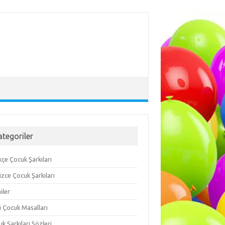
ategoriler
çe Çocuk Şarkıları
lizce Çocuk Şarkıları
iler
i Çocuk Masalları
k Şarkıları Sözleri