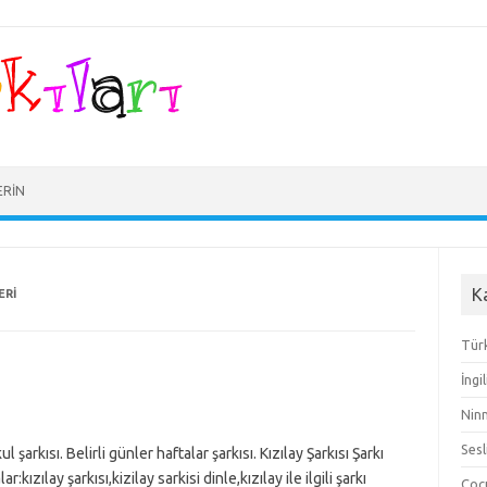
ERIN
K
ERI
Türk
İngi
Ninn
Sesl
kul şarkısı. Belirli günler haftalar şarkısı. Kızılay Şarkısı Şarkı
ılay şarkısı,kizilay sarkisi dinle,kızılay ile ilgili şarkı
Çocu