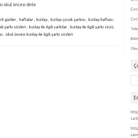
ısı okul öncesi dinle
Çoc
Çocu
irli günler
,
haftalar
,
kızılay
,
kızılay çocuk şarkısı
,
kızılay haftası
,
ili şarkı sözleri
,
kızılay ile ilgili sarkilar
,
kızılay ile ilgili şarkı sözü
,
Tek
sı
,
okul öncesi kızılay ile ilgili şarkı sözleri
Bilm
Okul
Ç
Ara
E
http
sark
http
sam