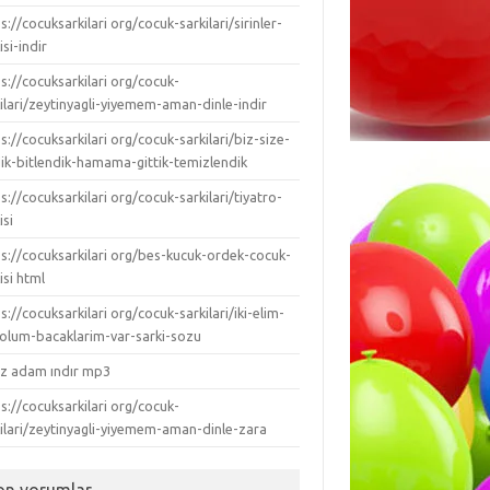
s://cocuksarkilari org/cocuk-sarkilari/sirinler-
isi-indir
s://cocuksarkilari org/cocuk-
ilari/zeytinyagli-yiyemem-aman-dinle-indir
s://cocuksarkilari org/cocuk-sarkilari/biz-size-
dik-bitlendik-hamama-gittik-temizlendik
s://cocuksarkilari org/cocuk-sarkilari/tiyatro-
isi
ps://cocuksarkilari org/bes-kucuk-ordek-cocuk-
isi html
s://cocuksarkilari org/cocuk-sarkilari/iki-elim-
-kolum-bacaklarim-var-sarki-sozu
ız adam ındır mp3
s://cocuksarkilari org/cocuk-
kilari/zeytinyagli-yiyemem-aman-dinle-zara