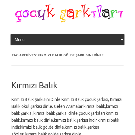
Skip
to
content
TAG ARCHIVES:
KIRMIZI BALIK GÖLDE ŞARKISINI DINLE
Kırmızı Balık
Kırmızı Balık Şarkısını Dinle.Kırmızı Balık çocuk şarkısı, Kırmızı
Balık okul şarkısı dinle. Gelen Aramalar:kırmızı balık,kırmızı
balık şarkısı,kırmızı balık şarkısı dinle,çocuk şarkıları kırmızı
balık,kırmızı balık dinle,kırmızı balık şarkısı indir,kırmızı balık
indir,kirmizi balik gölde dinle,kırmızı balık şarkısı
sözleri,kırmızı balık gölde şarkısı dinle