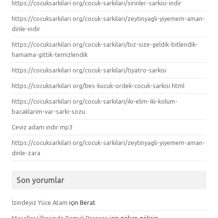
https://cocuksarkilari org/cocuk-sarkilari/sirinler-sarkisi-indir
https://cocuksarkilari org/cocuk-sarkilari/zeytinyagli-yiyemem-aman-
dinle-indir
https://cocuksarkilari org/cocuk-sarkilari/biz-size-geldik-bitlendik-
hamama-gittik-temizlendik
https://cocuksarkilari org/cocuk-sarkilari/tiyatro-sarkisi
https://cocuksarkilari org/bes-kucuk-ordek-cocuk-sarkisi html
https://cocuksarkilari org/cocuk-sarkilari/iki-elim-iki-kolum-
bacaklarim-var-sarki-sozu
Cevız adam ındır mp3
https://cocuksarkilari org/cocuk-sarkilari/zeytinyagli-yiyemem-aman-
dinle-zara
Son yorumlar
İzindeyiz Yüce Atam
için
Berat
Masallar Ülkesinde Pamuk Prenses
için
gökçe gökşin