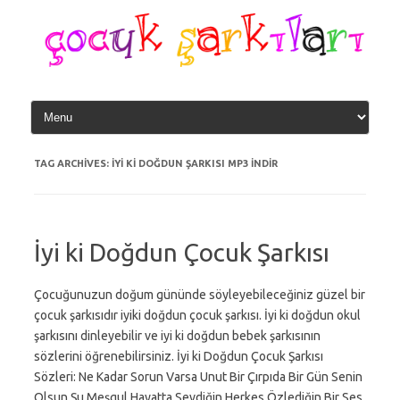
Skip
to
content
TAG ARCHIVES:
IYI KI DOĞDUN ŞARKISI MP3 INDIR
İyi ki Doğdun Çocuk Şarkısı
Çocuğunuzun doğum gününde söyleyebileceğiniz güzel bir
çocuk şarkısıdır iyiki doğdun çocuk şarkısı. İyi ki doğdun okul
şarkısını dinleyebilir ve iyi ki doğdun bebek şarkısının
sözlerini öğrenebilirsiniz. İyi ki Doğdun Çocuk Şarkısı
Sözleri: Ne Kadar Sorun Varsa Unut Bir Çırpıda Bir Gün Senin
Olsun Şu Meşgul Hayatta Sevdiğin Herkes Özlediğin Bir Ses