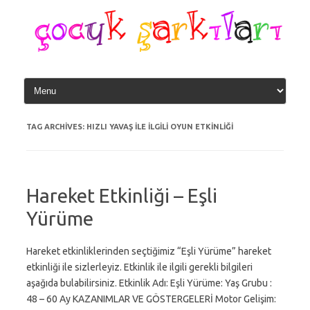
Skip
to
content
TAG ARCHIVES:
HIZLI YAVAŞ ILE ILGILI OYUN ETKINLIĞI
Hareket Etkinliği – Eşli
Yürüme
Hareket etkinliklerinden seçtiğimiz “Eşli Yürüme” hareket
etkinliği ile sizlerleyiz. Etkinlik ile ilgili gerekli bilgileri
aşağıda bulabilirsiniz. Etkinlik Adı: Eşli Yürüme: Yaş Grubu :
48 – 60 Ay KAZANIMLAR VE GÖSTERGELERİ Motor Gelişim: