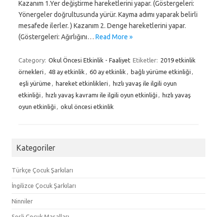
Kazanım 1.Yer değiştirme hareketlerini yapar. (Göstergeleri:
Yönergeler doğrultusunda yürür. Kayma adımı yaparak belirli
mesafede ilerler. ) Kazanım 2. Denge hareketlerini yapar.
(Göstergeleri: Ağırlığını…
Read More »
Category:
Okul Öncesi Etkinlik - Faaliyet
Etiketler:
2019 etkinlik
örnekleri
,
48 ay etkinlik
,
60 ay etkinlik
,
bağlı yürüme etkinliği
,
eşli yürüme
,
hareket etkinlikleri
,
hızlı yavaş ile ilgili oyun
etkinliği
,
hızlı yavaş kavramı ile ilgili oyun etkinliği
,
hızlı yavaş
oyun etkinliği
,
okul öncesi etkinlik
Kategoriler
Türkçe Çocuk Şarkıları
İngilizce Çocuk Şarkıları
Ninniler
Sesli Çocuk Masalları