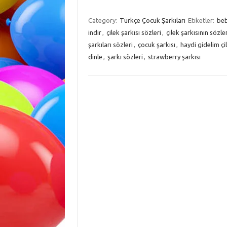
Category:
Türkçe Çocuk Şarkıları
Etiketler:
beb
indir
,
çilek şarkısı sözleri
,
çilek şarkısının sözler
şarkıları sözleri
,
çocuk şarkısı
,
haydi gidelim çi
dinle
,
şarkı sözleri
,
strawberry şarkısı