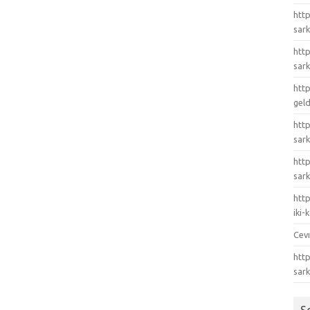
http
sark
http
sark
http
gel
http
sark
htt
sark
http
iki
Cev
http
sar