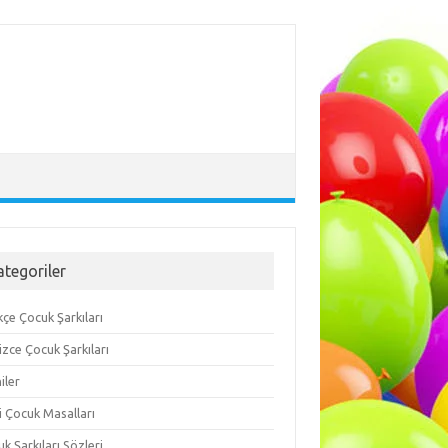
ategoriler
çe Çocuk Şarkıları
lizce Çocuk Şarkıları
iler
i Çocuk Masalları
k Şarkıları Sözleri