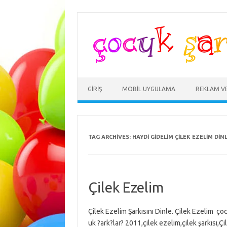
Skip
to
content
GIRIŞ
MOBIL UYGULAMA
REKLAM V
TAG ARCHIVES:
HAYDI GIDELIM ÇILEK EZELIM DIN
Çilek Ezelim
Çilek Ezelim Şarkısını Dinle. Çilek Ezelim çoc
uk ?ark?lar? 2011,çilek ezelim,çilek şarkısı,Çi