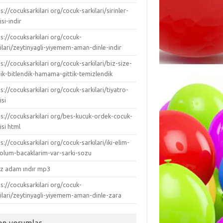
s://cocuksarkilari org/cocuk-sarkilari/sirinler-
isi-indir
s://cocuksarkilari org/cocuk-
ilari/zeytinyagli-yiyemem-aman-dinle-indir
s://cocuksarkilari org/cocuk-sarkilari/biz-size-
dik-bitlendik-hamama-gittik-temizlendik
s://cocuksarkilari org/cocuk-sarkilari/tiyatro-
isi
ps://cocuksarkilari org/bes-kucuk-ordek-cocuk-
isi html
s://cocuksarkilari org/cocuk-sarkilari/iki-elim-
-kolum-bacaklarim-var-sarki-sozu
ız adam ındır mp3
s://cocuksarkilari org/cocuk-
kilari/zeytinyagli-yiyemem-aman-dinle-zara