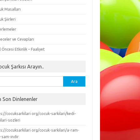
uk Masalları
k Şiirleri
erlemeler
eceler ve Cevapları
 Öncesi Etkinlik – Faaliyet
ocuk Şarkısı Arayın..
ma:
n Son Dinlenenler
s://cocuksarkilari org/cocuk-sarkilari/kedi-
ilari-sozleri
s://cocuksarkilari org/cocuk-sarkilari/a-ram-
-sam-indir