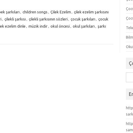
Çoc
ek şarkıları
,
children songs
,
Çilek Ezelim
,
çilek ezelim şarkısını
Çocu
i
,
çilekli şarkısı
,
çilekli şarkısının sözleri
,
çocuk şarkıları
,
çocuk
lek ezelim dinle
,
müzik indir
,
okul öncesi
,
okul şarkıları
,
şarkı
Tek
Bilm
Okul
Ç
Ara
E
http
sark
http
sam