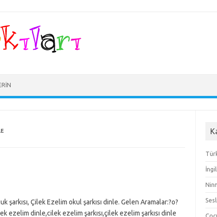
ERIN
K
LE
Türk
İngi
Ninn
Sesl
uk şarkısı, Çilek Ezelim okul şarkısı dinle. Gelen Aramalar:?o?
lek ezelim dinle,cilek ezelim şarkısı,çilek ezelim şarkısı dinle
Çocu