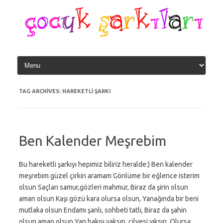
Skip
to
content
TAG ARCHIVES:
HAREKETLI ŞARKI
Ben Kalender Meşrebim
Bu hareketli şarkıyı hepimiz biliriz heralde:) Ben kalender
meşrebim güzel çirkin aramam Gönlüme bir eğlence isterim
olsun Saçları samur,gözleri mahmur, Biraz da şirin olsun
aman olsun Kaşı gözü kara olursa olsun, Yanağında bir beni
mutlaka olsun Endamı şanlı, sohbeti tatlı, Biraz da şahin
olsun aman olsun Yan bakışı yaksın, cilvesi yıksın, Olursa