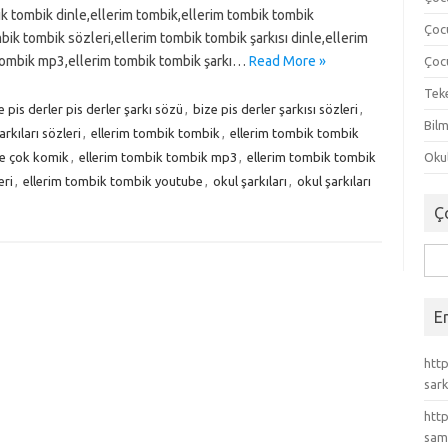
k tombik dinle,ellerim tombik,ellerim tombik tombik
Çoc
mbik tombik sözleri,ellerim tombik tombik şarkısı dinle,ellerim
 tombik mp3,ellerim tombik tombik şarkı…
Read More »
Çocu
Tek
e pis derler pis derler şarkı sözü
,
bize pis derler şarkısı sözleri
,
Bilm
rkıları sözleri
,
ellerim tombik tombik
,
ellerim tombik tombik
ce çok komik
,
ellerim tombik tombik mp3
,
ellerim tombik tombik
Okul
eri
,
ellerim tombik tombik youtube
,
okul şarkıları
,
okul şarkıları
Ç
Ara
E
http
sark
http
sam