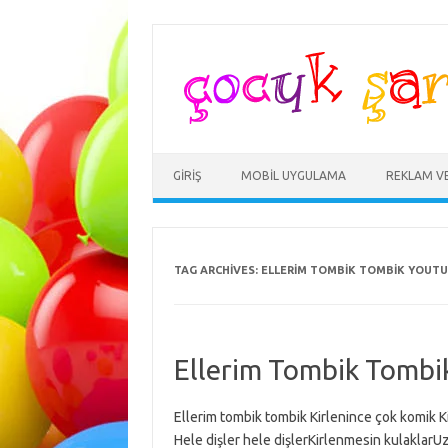
Skip
to
content
GIRIŞ
MOBIL UYGULAMA
REKLAM V
TAG ARCHIVES:
ELLERIM TOMBIK TOMBIK YOUT
Ellerim Tombik Tombi
Ellerim tombik tombik Kirlenince çok komik K
Hele dişler hele dişlerKirlenmesin kulaklarUz