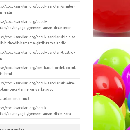
s://cocuksarkilari org/cocuk-sarkilari/sirinler-
isi-indir
s://cocuksarkilari org/cocuk-
ilari/zeytinyagli-yiyemem-aman-dinle-indir
s://cocuksarkilari org/cocuk-sarkilari/biz-size-
dik-bitlendik-hamama-gittik-temizlendik
s://cocuksarkilari org/cocuk-sarkilari/tiyatro-
isi
ps://cocuksarkilari org/bes-kucuk-ordek-cocuk-
isi html
s://cocuksarkilari org/cocuk-sarkilari/iki-elim-
-kolum-bacaklarim-var-sarki-sozu
ız adam ındır mp3
s://cocuksarkilari org/cocuk-
kilari/zeytinyagli-yiyemem-aman-dinle-zara