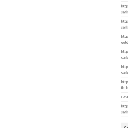
http
sark
http
sark
http
gel
http
sark
htt
sark
http
iki
Cev
http
sar