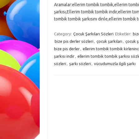
Aramalar:ellerim tombik tombik,ellerim tombi
şarkısı,Ellerim tombik tombik indir,ellerim to
tombik tombik şarkısını dinle,ellerim tombik
Category:
Çocuk Şarkıları Sözleri
Etiketler:
biz
bize pis derler sözleri
,
çocuk şarkıları
,
çocuk şa
bize pis derler
,
ellerim tombik tombik kirlenin
şarkısı indir
,
ellerim tombik tombik şarkısı sözl
sözleri
,
şarkı sözleri
,
vücudumuzla ilgili şarkı