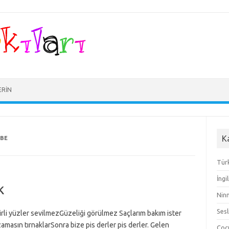
ERIN
K
UBE
Türk
İngi
k
Ninn
Sesl
irli yüzler sevilmezGüzeliği görülmez Saçlarım bakım ister
amasın tırnaklarSonra bize pis derler pis derler. Gelen
Çocu