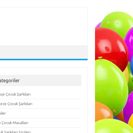
ategoriler
çe Çocuk Şarkıları
lizce Çocuk Şarkıları
iler
i Çocuk Masalları
k Şarkıları Sözleri