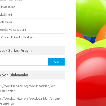
uk Masalları
k Şiirleri
erlemeler
eceler ve Cevapları
 Öncesi Etkinlik – Faaliyet
ocuk Şarkısı Arayın..
ma:
n Son Dinlenenler
s://cocuksarkilari org/cocuk-sarkilari/kedi-
ilari-sozleri
s://cocuksarkilari org/cocuk-sarkilari/a-ram-
-sam-indir