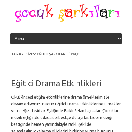
Skip
to
content
TAG ARCHIVES:
EĞITICI ŞARKILAR TÜRKÇE
Eğitici Drama Etkinlikleri
Okul öncesi etiğim etkinliklerine drama örneklerimizle
devam ediyoruz. Bugün Eğitici Drama Etkinliklerine Örnekler
vereceğiz. 1.Müzik Eşliğinde Farklı Selamlaşmalar: Çocuklar
müzik eşliğinde odada serbestçe dolaşırlar. Lider müziği
kestiğinde hemen yanındakiyle farklı şekilde
selamlaşılır.Tokalaşma,el içlerini birbirine vurma,burnunu