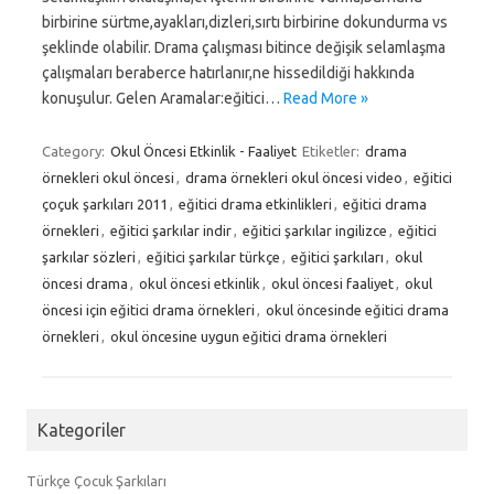
birbirine sürtme,ayakları,dizleri,sırtı birbirine dokundurma vs
şeklinde olabilir. Drama çalışması bitince değişik selamlaşma
çalışmaları beraberce hatırlanır,ne hissedildiği hakkında
konuşulur. Gelen Aramalar:eğitici…
Read More »
Category:
Okul Öncesi Etkinlik - Faaliyet
Etiketler:
drama
örnekleri okul öncesi
,
drama örnekleri okul öncesi video
,
eğitici
çoçuk şarkıları 2011
,
eğitici drama etkinlikleri
,
eğitici drama
örnekleri
,
eğitici şarkılar indir
,
eğitici şarkılar ingilizce
,
eğitici
şarkılar sözleri
,
eğitici şarkılar türkçe
,
eğitici şarkıları
,
okul
öncesi drama
,
okul öncesi etkinlik
,
okul öncesi faaliyet
,
okul
öncesi için eğitici drama örnekleri
,
okul öncesinde eğitici drama
örnekleri
,
okul öncesine uygun eğitici drama örnekleri
Kategoriler
Türkçe Çocuk Şarkıları