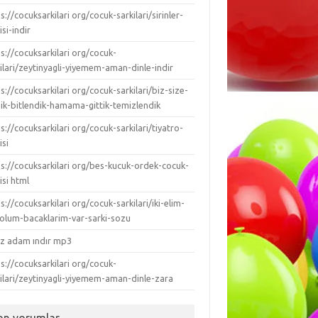
s://cocuksarkilari org/cocuk-sarkilari/sirinler-
isi-indir
s://cocuksarkilari org/cocuk-
ilari/zeytinyagli-yiyemem-aman-dinle-indir
s://cocuksarkilari org/cocuk-sarkilari/biz-size-
dik-bitlendik-hamama-gittik-temizlendik
s://cocuksarkilari org/cocuk-sarkilari/tiyatro-
isi
ps://cocuksarkilari org/bes-kucuk-ordek-cocuk-
isi html
s://cocuksarkilari org/cocuk-sarkilari/iki-elim-
-kolum-bacaklarim-var-sarki-sozu
ız adam ındır mp3
s://cocuksarkilari org/cocuk-
kilari/zeytinyagli-yiyemem-aman-dinle-zara