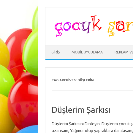
Skip
to
content
GIRIŞ
MOBIL UYGULAMA
REKLAM V
TAG ARCHIVES:
DÜŞLERIM
Düşlerim Şarkısı
Düşlerim Şarkısını Dinleyin. Düşlerim çocuk şa
uzansam, Yağmur olup yapraklara damlasam, 