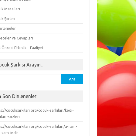
uk Masalları
k Şiirleri
erlemeler
eceler ve Cevapları
 Öncesi Etkinlik – Faaliyet
ocuk Şarkısı Arayın..
ma:
n Son Dinlenenler
s://cocuksarkilari org/cocuk-sarkilari/kedi-
ilari-sozleri
s://cocuksarkilari org/cocuk-sarkilari/a-ram-
-sam-indir