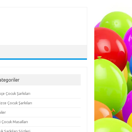
ategoriler
çe Çocuk Şarkıları
lizce Çocuk Şarkıları
iler
i Çocuk Masalları
k Şarkıları Sözleri