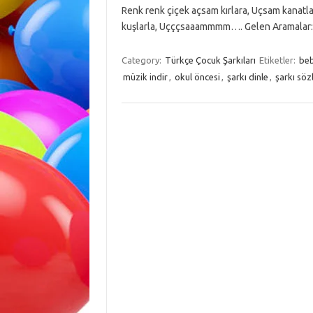
Renk renk çiçek açsam kırlara, Uçsam kanatla
kuşlarla, Uçççsaaammmm…. Gelen Aramalar:d
Category:
Türkçe Çocuk Şarkıları
Etiketler:
beb
müzik indir
,
okul öncesi
,
şarkı dinle
,
şarkı sözl