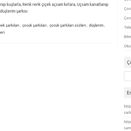
nıp kuşlarla, Renk renk çiçek açsam kırlara, Uçsam kanatlanıp
Çoc
üşlerim şarkısı
Çocu
ek şarkıları
,
çocuk şarkıları
,
çocuk şarkıları sözleri
,
düşlerim
,
Tek
eri
Bilm
Okul
Ç
Ara
E
http
sark
http
sam