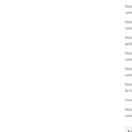
http
sark
http
sark
http
gel
http
sark
htt
sark
http
iki
Cev
http
sar