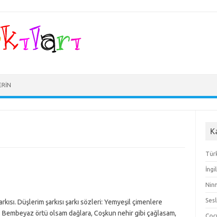
ERIN
K
Türk
İngi
Ninn
Sesl
rkısı. Düşlerim şarkısı şarkı sözleri: Yemyeşil çimenlere
Bembeyaz örtü olsam dağlara, Coşkun nehir gibi çağlasam,
Çocu