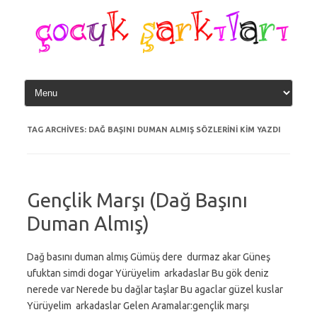
Skip
to
content
TAG ARCHIVES:
DAĞ BAŞINI DUMAN ALMIŞ SÖZLERINI KIM YAZDI
Gençlik Marşı (Dağ Başını
Duman Almış)
Dağ basını duman almış Gümüş dere durmaz akar Güneş
ufuktan simdi dogar Yürüyelim arkadaslar Bu gök deniz
nerede var Nerede bu dağlar taşlar Bu agaclar güzel kuslar
Yürüyelim arkadaslar Gelen Aramalar:gençlik marşı