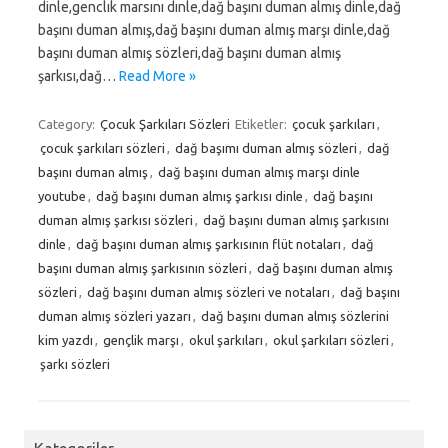
dinle,genclık marsını dınle,dağ başını duman almış dinle,dağ
başını duman almış,dağ başını duman almış marşı dinle,dağ
başını duman almış sözleri,dağ başını duman almış
şarkısı,dağ…
Read More »
Category:
Çocuk Şarkıları Sözleri
Etiketler:
çocuk şarkıları
,
çocuk şarkıları sözleri
,
dağ başımı duman almış sözleri
,
dağ
başını duman almış
,
dağ başını duman almış marşı dinle
youtube
,
dağ başını duman almış şarkısı dinle
,
dağ başını
duman almış şarkısı sözleri
,
dağ başını duman almış şarkısını
dinle
,
dağ başını duman almış şarkısının flüt notaları
,
dağ
başını duman almış şarkısının sözleri
,
dağ başını duman almış
sözleri
,
dağ başını duman almış sözleri ve notaları
,
dağ başını
duman almış sözleri yazarı
,
dağ başını duman almış sözlerini
kim yazdı
,
gençlik marşı
,
okul şarkıları
,
okul şarkıları sözleri
,
şarkı sözleri