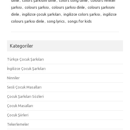
dinle
,
colors şarkısını dinle
,
colors song dinle
,
colours renkler
şarkısı
,
colours şarkısı
,
colours şarkısı dinle
,
colours şarkısını
dinle
,
ingilizce çocuk şarkıları
,
ingilizce colors şarkısı
,
ingilizce
colours şarkısı dinle
,
song lyrics
,
songs for kids
Kategoriler
Türkçe Çocuk Şarkıları
İngilizce Çocuk Şarkıları
Ninniler
Sesli Çocuk Masalları
Çocuk Şarkıları Sözleri
Çocuk Masalları
Çocuk Şiirleri
Tekerlemeler