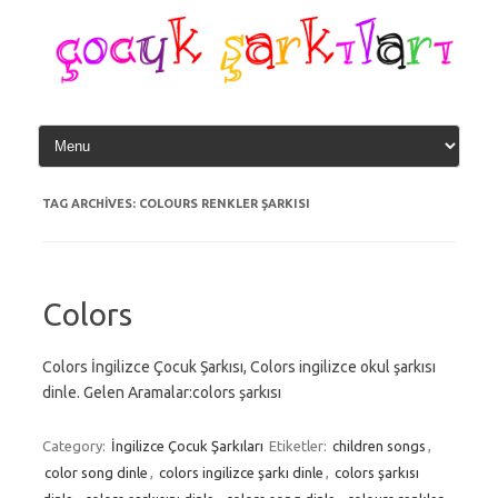
Skip
to
content
TAG ARCHIVES:
COLOURS RENKLER ŞARKISI
Colors
Colors İngilizce Çocuk Şarkısı, Colors ingilizce okul şarkısı
dinle. Gelen Aramalar:colors şarkısı
Category:
İngilizce Çocuk Şarkıları
Etiketler:
children songs
,
color song dinle
,
colors ingilizce şarkı dinle
,
colors şarkısı