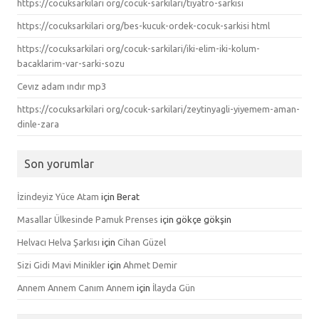
https://cocuksarkilari org/cocuk-sarkilari/tiyatro-sarkisi
https://cocuksarkilari org/bes-kucuk-ordek-cocuk-sarkisi html
https://cocuksarkilari org/cocuk-sarkilari/iki-elim-iki-kolum-
bacaklarim-var-sarki-sozu
Cevız adam ındır mp3
https://cocuksarkilari org/cocuk-sarkilari/zeytinyagli-yiyemem-aman-
dinle-zara
Son yorumlar
İzindeyiz Yüce Atam
için
Berat
Masallar Ülkesinde Pamuk Prenses
için
gökçe gökşin
Helvacı Helva Şarkısı
için
Cihan Güzel
Sizi Gidi Mavi Minikler
için
Ahmet Demir
Annem Annem Canım Annem
için
İlayda Gün