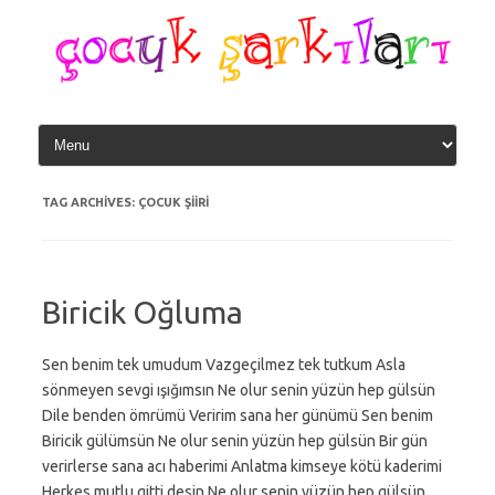
Skip
to
content
TAG ARCHIVES:
ÇOCUK ŞIIRI
Biricik Oğluma
Sen benim tek umudum Vazgeçilmez tek tutkum Asla
sönmeyen sevgi ışığımsın Ne olur senin yüzün hep gülsün
Dile benden ömrümü Veririm sana her günümü Sen benim
Biricik gülümsün Ne olur senin yüzün hep gülsün Bir gün
verirlerse sana acı haberimi Anlatma kimseye kötü kaderimi
Herkes mutlu gitti desin Ne olur senin yüzün hep gülsün