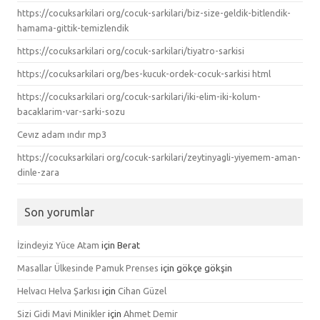
https://cocuksarkilari org/cocuk-sarkilari/biz-size-geldik-bitlendik-
hamama-gittik-temizlendik
https://cocuksarkilari org/cocuk-sarkilari/tiyatro-sarkisi
https://cocuksarkilari org/bes-kucuk-ordek-cocuk-sarkisi html
https://cocuksarkilari org/cocuk-sarkilari/iki-elim-iki-kolum-
bacaklarim-var-sarki-sozu
Cevız adam ındır mp3
https://cocuksarkilari org/cocuk-sarkilari/zeytinyagli-yiyemem-aman-
dinle-zara
Son yorumlar
İzindeyiz Yüce Atam
için
Berat
Masallar Ülkesinde Pamuk Prenses
için
gökçe gökşin
Helvacı Helva Şarkısı
için
Cihan Güzel
Sizi Gidi Mavi Minikler
için
Ahmet Demir