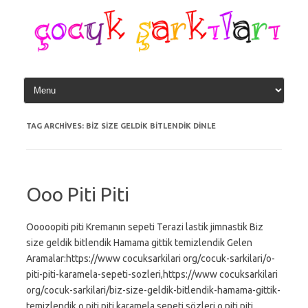
Skip
to
content
TAG ARCHIVES:
BIZ SIZE GELDIK BITLENDIK DINLE
Ooo Piti Piti
Ooooopiti piti Kremanın sepeti Terazi lastik jimnastik Biz
size geldik bitlendik Hamama gittik temizlendik Gelen
Aramalar:https://www cocuksarkilari org/cocuk-sarkilari/o-
piti-piti-karamela-sepeti-sozleri,https://www cocuksarkilari
org/cocuk-sarkilari/biz-size-geldik-bitlendik-hamama-gittik-
temizlendik,o piti piti karamela sepeti sözleri,o piti piti