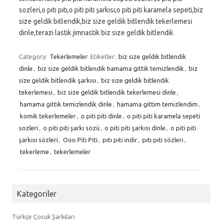
sozleri,o pıtı pıtı,o piti piti şarkısı,o piti piti karamela sepeti,biz
size geldik bitlendik,biz size geldik bitlendik tekerlemesi
dinle,terazi lastik jimnastik biz size geldik bitlendik
Category:
Tekerlemeler
Etiketler:
biz size geldik bitlendik
dinle
,
biz size geldik bitlendik hamama gittik temizlendik
,
biz
size geldik bitlendik şarkısı
,
biz size geldik bitlendik
tekerlemesi
,
biz size geldik bitlendik tekerlemesi dinle
,
hamama gittik temizlendik dinle
,
hamama gittim temizlendim
,
komik tekerlemeler
,
o piti piti dinle
,
o piti piti karamela sepeti
sozleri
,
o piti piti şarkı sözü
,
o piti piti şarkısı dinle
,
o piti piti
şarkısı sözleri
,
Ooo Piti Piti
,
pıtı pıtı indir
,
pıtı pıtı sözleri
,
tekerleme
,
tekerlemeler
Kategoriler
Türkçe Çocuk Şarkıları