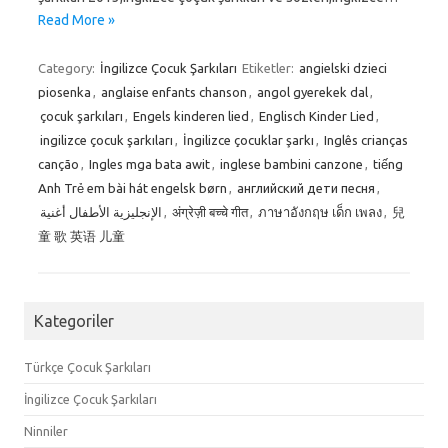
Read More »
Category:
İngilizce Çocuk Şarkıları
Etiketler:
angielski dzieci
piosenka
,
anglaise enfants chanson
,
angol gyerekek dal
,
çocuk şarkıları
,
Engels kinderen lied
,
Englisch Kinder Lied
,
ingilizce çocuk şarkıları
,
İngilizce çocuklar şarkı
,
Inglês crianças
canção
,
Ingles mga bata awit
,
inglese bambini canzone
,
tiếng
Anh Trẻ em bài hát engelsk børn
,
английский дети песня
,
الإنجليزية الأطفال أغنية
,
अंग्रेज़ी बच्चे गीत
,
ภาษาอังกฤษ เด็ก เพลง
,
兒
童 歌 英语 儿童
Kategoriler
Türkçe Çocuk Şarkıları
İngilizce Çocuk Şarkıları
Ninniler