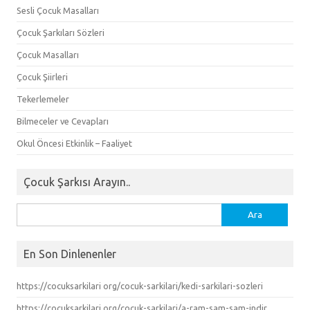
Sesli Çocuk Masalları
Çocuk Şarkıları Sözleri
Çocuk Masalları
Çocuk Şiirleri
Tekerlemeler
Bilmeceler ve Cevapları
Okul Öncesi Etkinlik – Faaliyet
Çocuk Şarkısı Arayın..
Arama:
En Son Dinlenenler
https://cocuksarkilari org/cocuk-sarkilari/kedi-sarkilari-sozleri
https://cocuksarkilari org/cocuk-sarkilari/a-ram-sam-sam-indir