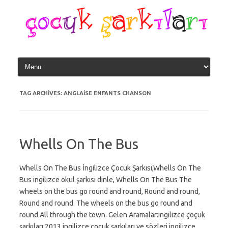
Skip
to
content
TAG ARCHIVES:
ANGLAISE ENFANTS CHANSON
Whells On The Bus
Whells On The Bus İngilizce Çocuk Şarkısı,Whells On The
Bus ingilizce okul şarkısı dinle, Whells On The Bus The
wheels on the bus go round and round, Round and round,
Round and round. The wheels on the bus go round and
round All through the town. Gelen Aramalar:ingilizce çoçuk
şarkıları 2013,ingilizce çoçuk şarkıları ve sözleri,ingilizce…