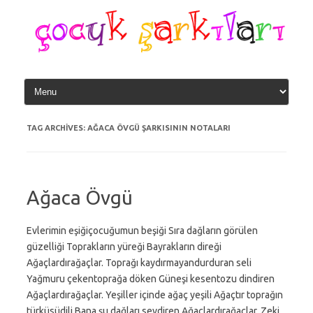
Skip
to
content
TAG ARCHIVES:
AĞACA ÖVGÜ ŞARKISININ NOTALARI
Ağaca Övgü
Evlerimin eşiğiçocuğumun beşiği Sıra dağların görülen
güzelliği Toprakların yüreği Bayrakların direği
Ağaçlardırağaçlar. Toprağı kaydırmayandurduran seli
Yağmuru çekentoprağa döken Güneşi kesentozu dindiren
Ağaçlardırağaçlar. Yeşiller içinde ağaç yeşili Ağaçtır toprağın
türküsüdili Bana şu dağları sevdiren Ağaçlardırağaçlar. Zeki