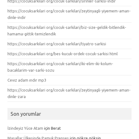
https://cocuksarkilari org/cocuk-sarkilari/sirinler-sarkisi-indir
https://cocuksarkilari org/cocuk-sarkilari/zeytinyagli-yiyemem-aman-
dinle-indir
https://cocuksarkilari org/cocuk-sarkilari/biz-size-geldik-bitlendik-
hamama-gittik-temizlendik
https://cocuksarkilari org/cocuk-sarkilari/tiyatro-sarkisi
https://cocuksarkilari org/bes-kucuk-ordek-cocuk-sarkisi html
https://cocuksarkilari org/cocuk-sarkilari/iki-elim-iki-kolum-
bacaklarim-var-sarki-sozu
Cevız adam ındır mp3
https://cocuksarkilari org/cocuk-sarkilari/zeytinyagli-yiyemem-aman-
dinle-zara
Son yorumlar
İzindeyiz Yüce Atam
için
Berat
Masallar Ülkesinde Pamuk Prenses
için
gökçe gökşin