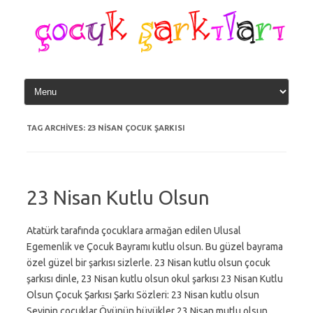
Skip
to
content
TAG ARCHIVES:
23 NISAN ÇOCUK ŞARKISI
23 Nisan Kutlu Olsun
Atatürk tarafında çocuklara armağan edilen Ulusal
Egemenlik ve Çocuk Bayramı kutlu olsun. Bu güzel bayrama
özel güzel bir şarkısı sizlerle. 23 Nisan kutlu olsun çocuk
şarkısı dinle, 23 Nisan kutlu olsun okul şarkısı 23 Nisan Kutlu
Olsun Çocuk Şarkısı Şarkı Sözleri: 23 Nisan kutlu olsun
Sevinin çocuklar Övünün büyükler 23 Nisan mutlu olsun