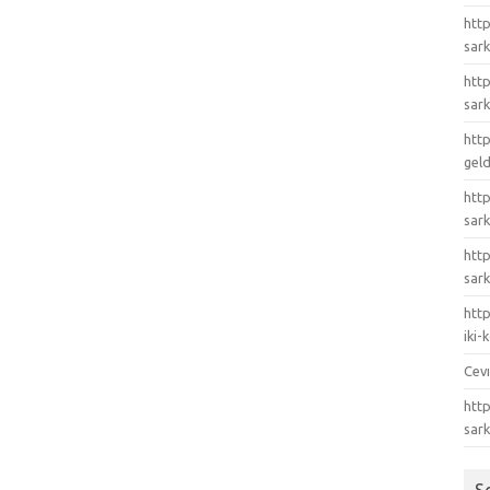
http
sark
http
sark
http
gel
http
sark
htt
sark
http
iki
Cev
http
sar