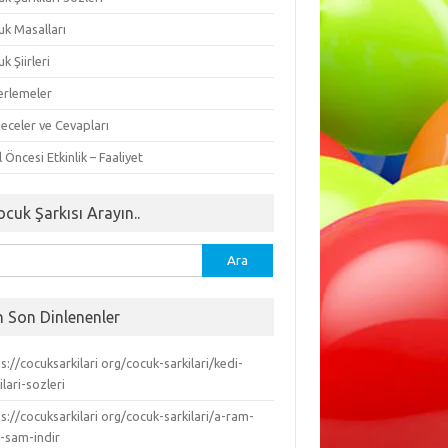
uk Masalları
k Şiirleri
erlemeler
eceler ve Cevapları
 Öncesi Etkinlik – Faaliyet
ocuk Şarkısı Arayın..
ma:
n Son Dinlenenler
s://cocuksarkilari org/cocuk-sarkilari/kedi-
ilari-sozleri
s://cocuksarkilari org/cocuk-sarkilari/a-ram-
-sam-indir