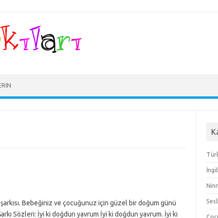
ERIN
K
Türk
İngi
Ninn
Sesl
ul şarkısı. Bebeğiniz ve çocuğunuz için güzel bir doğum günü
Şarkı Sözleri: İyi ki doğdun yavrum İyi ki doğdun yavrum. İyi ki
Çocu