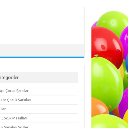
ategoriler
çe Çocuk Şarkıları
lizce Çocuk Şarkıları
iler
i Çocuk Masalları
k Şarkıları Sözleri