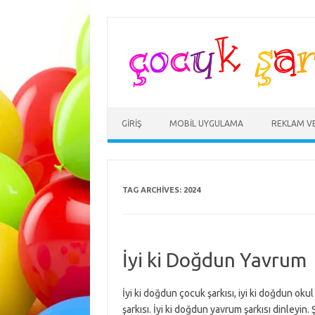
Skip
to
content
GIRIŞ
MOBIL UYGULAMA
REKLAM V
TAG ARCHIVES:
2024
İyi ki Doğdun Yavrum
İyi ki doğdun çocuk şarkısı, iyi ki doğdun ok
şarkısı. İyi ki doğdun yavrum şarkısı dinleyin. 