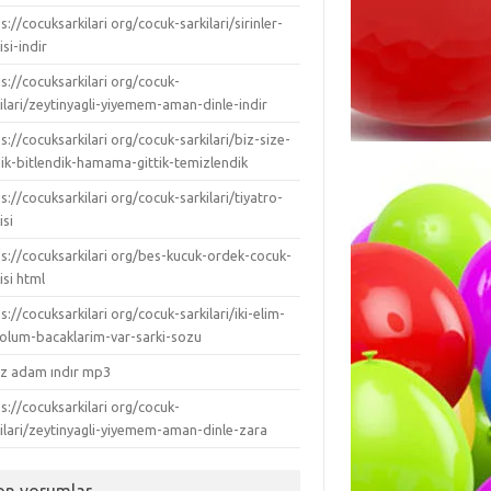
s://cocuksarkilari org/cocuk-sarkilari/sirinler-
isi-indir
s://cocuksarkilari org/cocuk-
ilari/zeytinyagli-yiyemem-aman-dinle-indir
s://cocuksarkilari org/cocuk-sarkilari/biz-size-
dik-bitlendik-hamama-gittik-temizlendik
s://cocuksarkilari org/cocuk-sarkilari/tiyatro-
isi
ps://cocuksarkilari org/bes-kucuk-ordek-cocuk-
isi html
s://cocuksarkilari org/cocuk-sarkilari/iki-elim-
-kolum-bacaklarim-var-sarki-sozu
ız adam ındır mp3
s://cocuksarkilari org/cocuk-
kilari/zeytinyagli-yiyemem-aman-dinle-zara