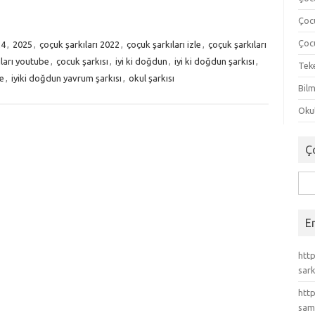
Çoc
Çocu
24
,
2025
,
çoçuk şarkıları 2022
,
çoçuk şarkıları izle
,
çoçuk şarkıları
ları youtube
,
çocuk şarkısı
,
iyi ki doğdun
,
iyi ki doğdun şarkısı
,
Tek
e
,
iyiki doğdun yavrum şarkısı
,
okul şarkısı
Bilm
Okul
Ç
Ara
E
http
sark
http
sam