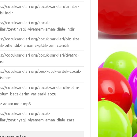
s://cocuksarkilari org/cocuk-sarkilari/sirinler-
isi-indir
s://cocuksarkilari org/cocuk-
ilari/zeytinyagli-yiyemem-aman-dinle-indir
s://cocuksarkilari org/cocuk-sarkilari/biz-size-
dik-bitlendik-hamama-gittik-temizlendik
s://cocuksarkilari org/cocuk-sarkilari/tiyatro-
isi
ps://cocuksarkilari org/bes-kucuk-ordek-cocuk-
isi html
s://cocuksarkilari org/cocuk-sarkilari/iki-elim-
-kolum-bacaklarim-var-sarki-sozu
ız adam ındır mp3
s://cocuksarkilari org/cocuk-
kilari/zeytinyagli-yiyemem-aman-dinle-zara