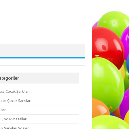
ategoriler
çe Çocuk Şarkıları
lizce Çocuk Şarkıları
iler
i Çocuk Masalları
k Şarkıları Sözleri