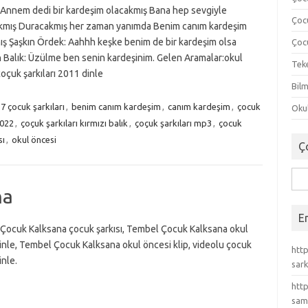
: Annem dedi bir kardeşim olacakmış Bana hep sevgiyle
Çoc
akmış Duracakmış her zaman yanımda Benim canım kardeşim
ış Şaşkın Ördek: Aahhh keşke benim de bir kardeşim olsa
Çocu
 Balık: Üzülme ben senin kardeşinim. Gelen Aramalar:okul
Tek
oçuk şarkıları 2011 dinle
Bilm
7 çocuk şarkıları
,
benim canım kardeşim
,
canım kardeşim
,
çocuk
Okul
2022
,
çoçuk şarkıları kırmızı balık
,
çoçuk şarkıları mp3
,
çocuk
sı
,
okul öncesi
Ç
Ara
na
E
Çocuk Kalksana çocuk şarkısı, Tembel Çocuk Kalksana okul
dinle, Tembel Çocuk Kalksana okul öncesi klip, videolu çocuk
http
inle.
sark
http
sam