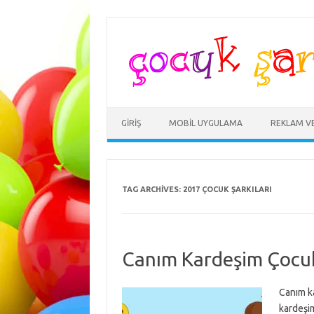
Skip
to
content
GIRIŞ
MOBIL UYGULAMA
REKLAM V
TAG ARCHIVES:
2017 ÇOCUK ŞARKILARI
Canım Kardeşim Çocuk
Canım ka
kardeşi