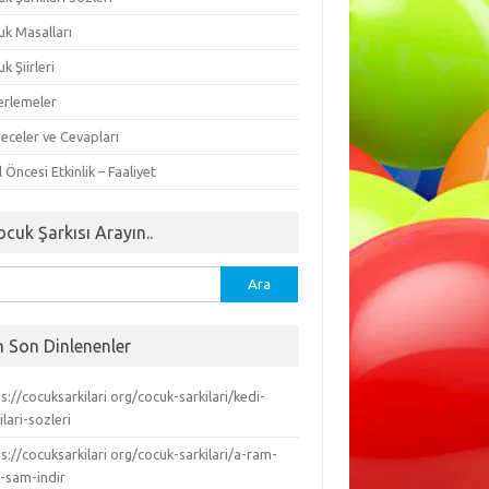
uk Masalları
k Şiirleri
erlemeler
eceler ve Cevapları
 Öncesi Etkinlik – Faaliyet
ocuk Şarkısı Arayın..
ma:
n Son Dinlenenler
s://cocuksarkilari org/cocuk-sarkilari/kedi-
ilari-sozleri
s://cocuksarkilari org/cocuk-sarkilari/a-ram-
-sam-indir