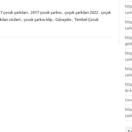
http
7 çocuk şarkıları
,
2017 çocuk şarkısı
,
çoçuk şarkıları 2022
,
çoçuk
sark
ıları sözleri
,
çocuk şarkısı klip
,
Günaydın
,
Tembel Çocuk
http
sark
http
gel
http
sark
htt
sark
http
iki
Cev
http
sar