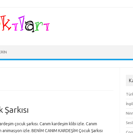
ERIN
K
Türk
İngi
 Şarkısı
Ninn
Sesl
rdeşim çocuk şarkısı. Canım kardeşim klibi izle. Canım
m animasyon izle. BENİM CANIM KARDEŞİM Çocuk Şarkısı
Çocu