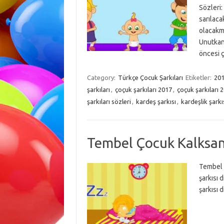
Sözleri
sarılac
olacakm
Unutkan
öncesi ç
Category:
Türkçe Çocuk Şarkıları
Etiketler:
201
şarkıları
,
çoçuk şarkıları 2017
,
çoçuk şarkıları 
şarkıları sözleri
,
kardeş şarkısı
,
kardeşlik şarkı
Tembel Çocuk Kalksa
Tembel 
şarkısı 
şarkısı d