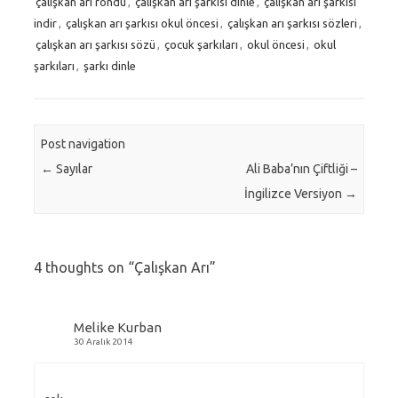
çalışkan arı rondu
,
çalışkan arı şarkısı dinle
,
çalışkan arı şarkısı
indir
,
çalışkan arı şarkısı okul öncesi
,
çalışkan arı şarkısı sözleri
,
çalışkan arı şarkısı sözü
,
çocuk şarkıları
,
okul öncesi
,
okul
şarkıları
,
şarkı dinle
Post navigation
←
Sayılar
Ali Baba’nın Çiftliği –
İngilizce Versiyon
→
4 thoughts on “
Çalışkan Arı
”
Melike Kurban
30 Aralık 2014