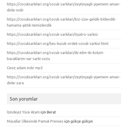
https://cocuksarkilari org/cocuk-sarkilari/zeytinyagli-yiyemem-aman-
dinle-indir
https://cocuksarkilari org/cocuk-sarkilari/biz-size-geldik-bitlendik-
hamama-gittik-temizlendik
https://cocuksarkilari org/cocuk-sarkilari/tiyatro-sarkisi
https://cocuksarkilari org/bes-kucuk-ordek-cocuk-sarkisi html
https://cocuksarkilari org/cocuk-sarkilari/iki-elim-iki-kolum-
bacaklarim-var-sarki-sozu
Cevız adam ındır mp3
https://cocuksarkilari org/cocuk-sarkilari/zeytinyagli-yiyemem-aman-
dinle-zara
Son yorumlar
İzindeyiz Yüce Atam
için
Berat
Masallar Ülkesinde Pamuk Prenses
için
gökçe gökşin