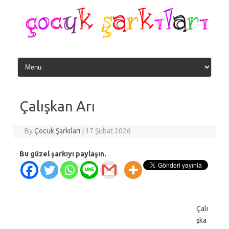
Skip
to
content
Çalışkan Arı
By
Çocuk Şarkıları
|
17 Şubat 2026
Bu güzel şarkıyı paylaşın.
Çalı
şka