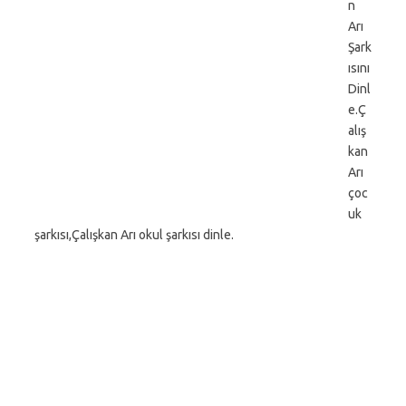
n
Arı
Şark
ısını
Dinl
e.Ç
alış
kan
Arı
çoc
uk
şarkısı,Çalışkan Arı okul şarkısı dinle.