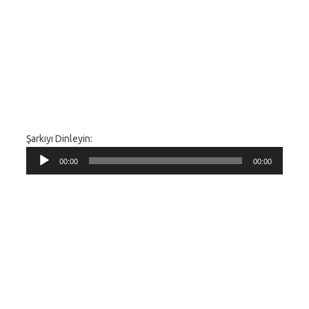
Şarkıyı Dinleyin:
Ses
00:00
00:00
oynatıcı