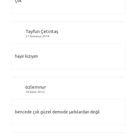
çok
Tayfun Çetintaş
31 Temmuz 2014
hayır kızıyım
özlemnur
16 Ekim 2012
bencede çok güzel demode şarkılardan değil