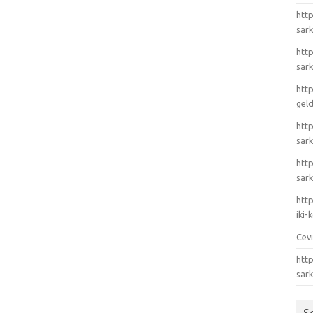
http
sark
http
sark
http
gel
http
sark
htt
sark
http
iki
Cev
http
sar