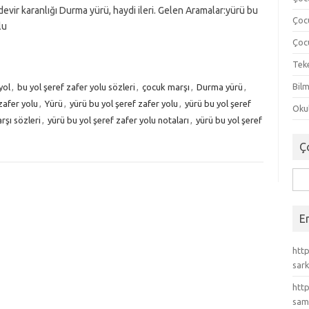
l devir karanlığı Durma yürü, haydi ileri. Gelen Aramalar:yürü bu
Çoc
lu
Çocu
Tek
Bilm
yol
,
bu yol şeref zafer yolu sözleri
,
çocuk marşı
,
Durma yürü
,
zafer yolu
,
Yürü
,
yürü bu yol şeref zafer yolu
,
yürü bu yol şeref
Okul
rşı sözleri
,
yürü bu yol şeref zafer yolu notaları
,
yürü bu yol şeref
Ç
Ara
E
http
sark
http
sam