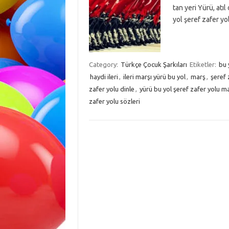
tan yeri Yürü, atı
yol şeref zafer yo
Category:
Türkçe Çocuk Şarkıları
Etiketler:
bu 
haydi ileri
,
ileri marşı yürü bu yol
,
marş
,
şeref 
zafer yolu dinle
,
yürü bu yol şeref zafer yolu ma
zafer yolu sözleri