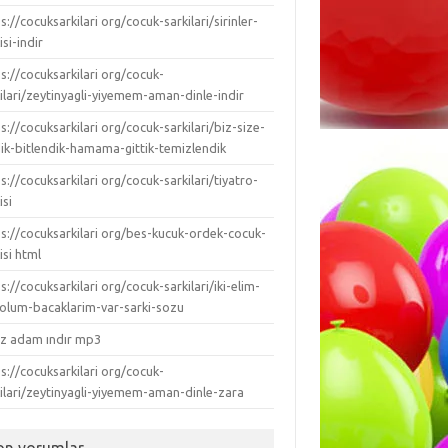
s://cocuksarkilari org/cocuk-sarkilari/sirinler-
isi-indir
s://cocuksarkilari org/cocuk-
ilari/zeytinyagli-yiyemem-aman-dinle-indir
s://cocuksarkilari org/cocuk-sarkilari/biz-size-
dik-bitlendik-hamama-gittik-temizlendik
s://cocuksarkilari org/cocuk-sarkilari/tiyatro-
isi
ps://cocuksarkilari org/bes-kucuk-ordek-cocuk-
isi html
s://cocuksarkilari org/cocuk-sarkilari/iki-elim-
-kolum-bacaklarim-var-sarki-sozu
ız adam ındır mp3
s://cocuksarkilari org/cocuk-
kilari/zeytinyagli-yiyemem-aman-dinle-zara