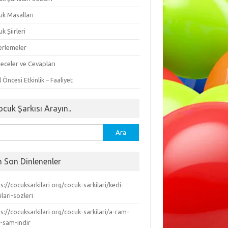
uk Masalları
k Şiirleri
erlemeler
eceler ve Cevapları
 Öncesi Etkinlik – Faaliyet
ocuk Şarkısı Arayın..
ma:
n Son Dinlenenler
s://cocuksarkilari org/cocuk-sarkilari/kedi-
ilari-sozleri
s://cocuksarkilari org/cocuk-sarkilari/a-ram-
-sam-indir