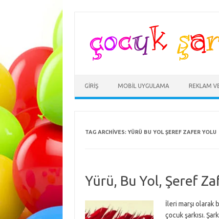
Skip
to
content
GIRIŞ
MOBIL UYGULAMA
REKLAM V
TAG ARCHIVES:
YÜRÜ BU YOL ŞEREF ZAFER YOLU
Yürü, Bu Yol, Şeref Za
İleri marşı olarak 
çocuk şarkısı. Şark