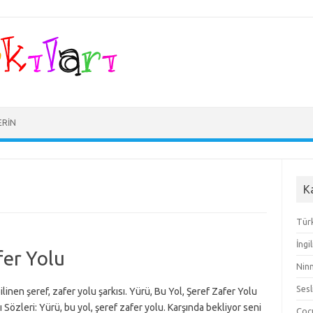
ERIN
K
Türk
İngi
fer Yolu
Ninn
Sesl
bilinen şeref, zafer yolu şarkısı. Yürü, Bu Yol, Şeref Zafer Yolu
ı Sözleri: Yürü, bu yol, şeref zafer yolu. Karşında bekliyor seni
Çocu