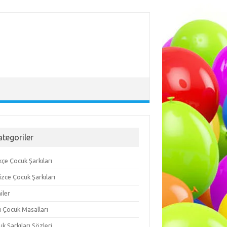
ategoriler
çe Çocuk Şarkıları
lizce Çocuk Şarkıları
iler
i Çocuk Masalları
k Şarkıları Sözleri