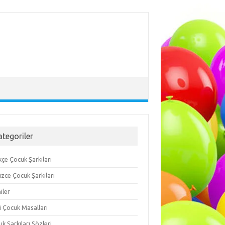
ategoriler
çe Çocuk Şarkıları
lizce Çocuk Şarkıları
iler
i Çocuk Masalları
k Şarkıları Sözleri