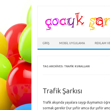
Skip
to
content
GIRIŞ
MOBIL UYGULAMA
REKLAM V
TAG ARCHIVES:
TRAFIK KURALLARI
Trafik Şarkısı
Trafik akışında yayalara saygı duymamızı öğre
sormak gerekir Dur şoför amca dur şoför amc