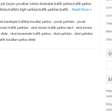
 yol Geçin çocuklar Gelen Aramalar:trafik şarkısı,trafik şarkısı
Çoc
ları,trafikle ilgili sarkilar,trafik şarkıları,trafik…
Read More »
Çocu
ım kardeşim trafikte kurallar şarkısı
,
çocuk şarkıları
,
çocuk
Tek
ncesi trafik şarkıları
,
okul öncesi trafik şarkısı mp3
,
okul öncesi
Bilm
 dinle
,
okul öncesinde trafik şarkısı
,
okul şarkıları
,
okul şarkıları
Okul
afik kuralları şarkısı dinle
Ç
Ara
E
http
sark
http
sam