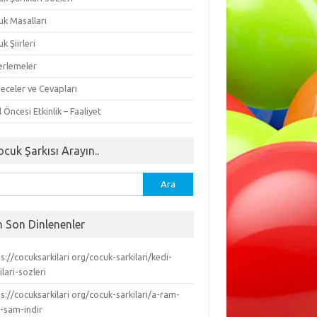
uk Masalları
k Şiirleri
erlemeler
eceler ve Cevapları
 Öncesi Etkinlik – Faaliyet
ocuk Şarkısı Arayın..
ma:
n Son Dinlenenler
s://cocuksarkilari org/cocuk-sarkilari/kedi-
ilari-sozleri
s://cocuksarkilari org/cocuk-sarkilari/a-ram-
-sam-indir