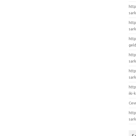
http
sark
http
sark
http
gel
http
sark
htt
sark
http
iki
Cev
http
sar