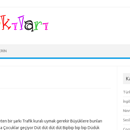
ERIN
K
Türk
İngi
Ninn
Sesl
ten bir şarkı Trafik kuralı uymak gerekir Büyüklere bunları
a Çocuklar geçiyor Düt düt düt düt Bipbip bip bip Düdük
Çocu