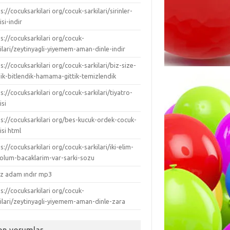
s://cocuksarkilari org/cocuk-sarkilari/sirinler-
isi-indir
s://cocuksarkilari org/cocuk-
ilari/zeytinyagli-yiyemem-aman-dinle-indir
s://cocuksarkilari org/cocuk-sarkilari/biz-size-
dik-bitlendik-hamama-gittik-temizlendik
s://cocuksarkilari org/cocuk-sarkilari/tiyatro-
isi
ps://cocuksarkilari org/bes-kucuk-ordek-cocuk-
isi html
s://cocuksarkilari org/cocuk-sarkilari/iki-elim-
-kolum-bacaklarim-var-sarki-sozu
ız adam ındır mp3
s://cocuksarkilari org/cocuk-
kilari/zeytinyagli-yiyemem-aman-dinle-zara