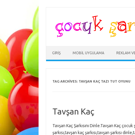
Skip
to
content
GIRIŞ
MOBIL UYGULAMA
REKLAM V
TAG ARCHIVES:
TAVŞAN KAÇ TAZI TUT OYUNU
Tavşan Kaç
Tavşan Kaç Şarkısını Dinle.Tavşan Kaç çocuk ş
şarkısı,tavşan kaç şarkısı,tavşan şarkısı dinle