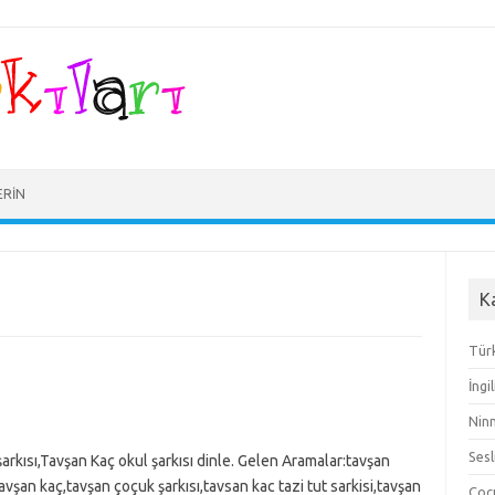
ERIN
K
Türk
İngi
Ninn
Sesl
arkısı,Tavşan Kaç okul şarkısı dinle. Gelen Aramalar:tavşan
,tavşan kaç,tavşan çoçuk şarkısı,tavsan kac tazi tut sarkisi,tavşan
Çocu