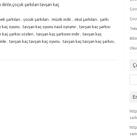
ı dinle,çoçuk şarkıları tavşan kaç
Çoc
Çocu
ek şarkıları
,
çocuk şarkıları
,
müzik indir
,
okul şarkıları
,
şarkı
n kaç oyunu
,
tavşan kaç oyunu nasıl oynanır
,
tavşan kaç şarkısı
Tek
 kaç şarkısı sözleri
,
tavşan kaç şarkısını indir
,
tavşan kaç
Bilm
inle
,
tavşan kaç tavşan kaç oyunu
,
tavşan kaç tavşan kaç şarkısı
,
Okul
Ç
Ara
E
http
sark
http
sam