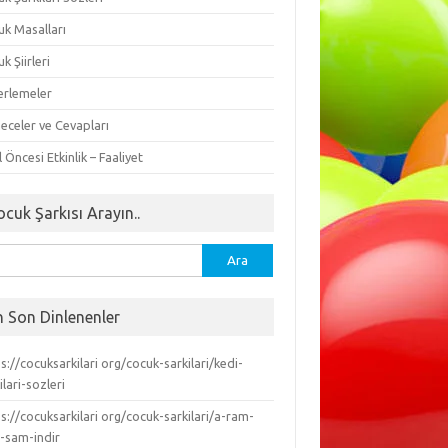
uk Masalları
k Şiirleri
erlemeler
eceler ve Cevapları
 Öncesi Etkinlik – Faaliyet
ocuk Şarkısı Arayın..
ma:
n Son Dinlenenler
s://cocuksarkilari org/cocuk-sarkilari/kedi-
ilari-sozleri
s://cocuksarkilari org/cocuk-sarkilari/a-ram-
-sam-indir