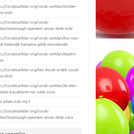
s://cocuksarkilari org/cocuk-sarkilari/sirinler-
isi-indir
s://cocuksarkilari org/cocuk-
ilari/zeytinyagli-yiyemem-aman-dinle-indir
s://cocuksarkilari org/cocuk-sarkilari/biz-size-
dik-bitlendik-hamama-gittik-temizlendik
s://cocuksarkilari org/cocuk-sarkilari/tiyatro-
isi
ps://cocuksarkilari org/bes-kucuk-ordek-cocuk-
isi html
s://cocuksarkilari org/cocuk-sarkilari/iki-elim-
-kolum-bacaklarim-var-sarki-sozu
ız adam ındır mp3
s://cocuksarkilari org/cocuk-
kilari/zeytinyagli-yiyemem-aman-dinle-zara