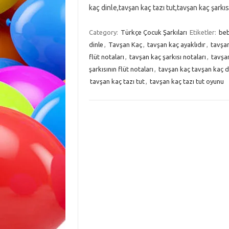
kaç dinle,tavşan kaç tazı tut,tavşan kaç şarkıs
Category:
Türkçe Çocuk Şarkıları
Etiketler:
beb
dinle
,
Tavşan Kaç
,
tavşan kaç ayaklıdır
,
tavşa
flüt notaları
,
tavşan kaç şarkısı notaları
,
tavşan
şarkısının flüt notaları
,
tavşan kaç tavşan kaç d
tavşan kaç tazı tut
,
tavşan kaç tazı tut oyunu