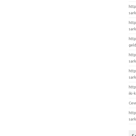
http
sark
http
sark
http
gel
http
sark
htt
sark
http
iki
Cev
http
sar