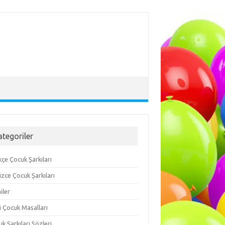
ategoriler
çe Çocuk Şarkıları
lizce Çocuk Şarkıları
iler
i Çocuk Masalları
k Şarkıları Sözleri