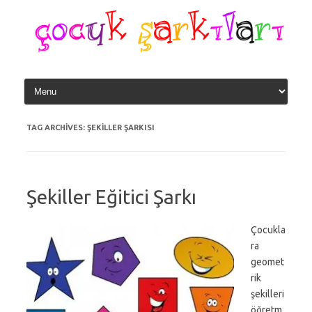
Skip
to
content
TAG ARCHIVES:
ŞEKILLER ŞARKISI
Şekiller Eğitici Şarkı
Çocukla
ra
geomet
rik
şekilleri
öğretm