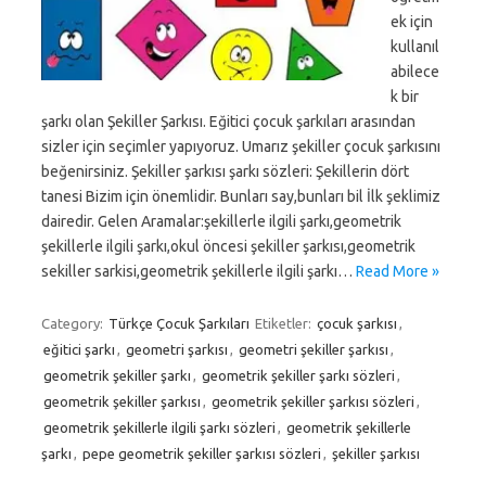
ek için
kullanıl
abilece
k bir
şarkı olan Şekiller Şarkısı. Eğitici çocuk şarkıları arasından
sizler için seçimler yapıyoruz. Umarız şekiller çocuk şarkısını
beğenirsiniz. Şekiller şarkısı şarkı sözleri: Şekillerin dört
tanesi Bizim için önemlidir. Bunları say,bunları bil İlk şeklimiz
dairedir. Gelen Aramalar:şekillerle ilgili şarkı,geometrik
şekillerle ilgili şarkı,okul öncesi şekiller şarkısı,geometrik
sekiller sarkisi,geometrik şekillerle ilgili şarkı…
Read More »
Category:
Türkçe Çocuk Şarkıları
Etiketler:
çocuk şarkısı
,
eğitici şarkı
,
geometri şarkısı
,
geometri şekiller şarkısı
,
geometrik şekiller şarkı
,
geometrik şekiller şarkı sözleri
,
geometrik şekiller şarkısı
,
geometrik şekiller şarkısı sözleri
,
geometrik şekillerle ilgili şarkı sözleri
,
geometrik şekillerle
şarkı
,
pepe geometrik şekiller şarkısı sözleri
,
şekiller şarkısı