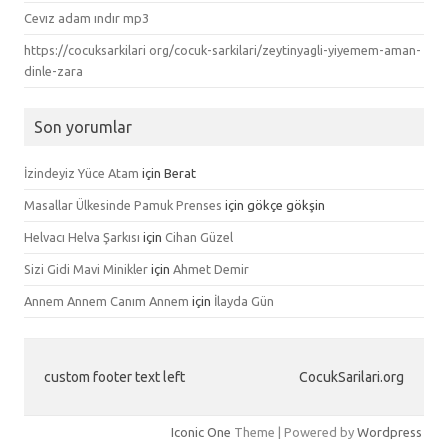
Cevız adam ındır mp3
https://cocuksarkilari org/cocuk-sarkilari/zeytinyagli-yiyemem-aman-
dinle-zara
Son yorumlar
İzindeyiz Yüce Atam
için
Berat
Masallar Ülkesinde Pamuk Prenses
için
gökçe gökşin
Helvacı Helva Şarkısı
için
Cihan Güzel
Sizi Gidi Mavi Minikler
için
Ahmet Demir
Annem Annem Canım Annem
için
İlayda Gün
custom footer text left
CocukSarilari.org
Iconic One
Theme | Powered by
Wordpress