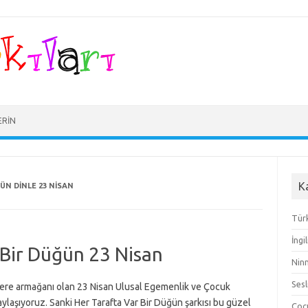
ERIN
K
ÜN DINLE 23 NISAN
Türk
İngi
 Bir Düğün 23 Nisan
Ninn
Sesl
lere armağanı olan 23 Nisan Ulusal Egemenlik ve Çocuk
aylaşıyoruz. Sanki Her Tarafta Var Bir Düğün şarkısı bu güzel
Çocu