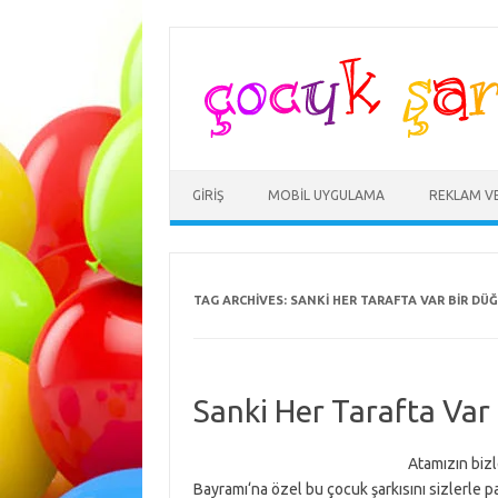
Skip
to
content
GIRIŞ
MOBIL UYGULAMA
REKLAM V
TAG ARCHIVES:
SANKI HER TARAFTA VAR BIR DÜĞ
Sanki Her Tarafta Var
Atamızın biz
Bayramı‘na özel bu çocuk şarkısını sizlerle p