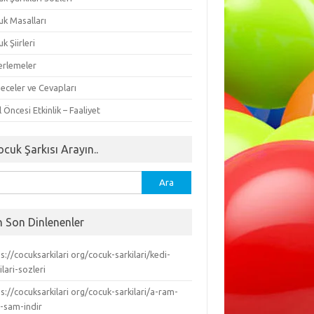
uk Masalları
k Şiirleri
erlemeler
eceler ve Cevapları
 Öncesi Etkinlik – Faaliyet
ocuk Şarkısı Arayın..
ma:
n Son Dinlenenler
s://cocuksarkilari org/cocuk-sarkilari/kedi-
ilari-sozleri
s://cocuksarkilari org/cocuk-sarkilari/a-ram-
-sam-indir