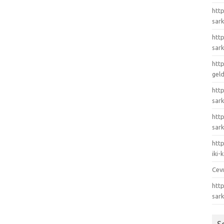
http
sark
http
sark
http
gel
http
sark
htt
sark
http
iki
Cev
http
sar