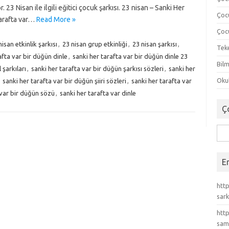
 23 Nisan ile ilgili eğitici çocuk şarkısı. 23 nisan – Sanki Her
Çoc
tarafta var…
Read More »
Çocu
nisan etkinlik şarkısı
,
23 nisan grup etkinliği
,
23 nisan şarkısı
,
Tek
afta var bir düğün dinle
,
sanki her tarafta var bir düğün dinle 23
Bilm
 şarkıları
,
sanki her tarafta var bir düğün şarkısı sözleri
,
sanki her
Okul
,
sanki her tarafta var bir düğün şiiri sözleri
,
sanki her tarafta var
 var bir düğün sözü
,
sanki her tarafta var dinle
Ç
Ara
E
http
sark
http
sam