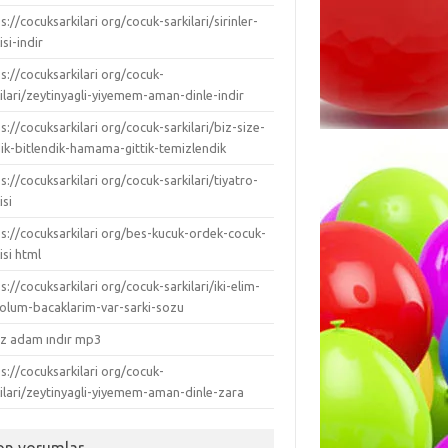
s://cocuksarkilari org/cocuk-sarkilari/sirinler-
isi-indir
s://cocuksarkilari org/cocuk-
ilari/zeytinyagli-yiyemem-aman-dinle-indir
s://cocuksarkilari org/cocuk-sarkilari/biz-size-
dik-bitlendik-hamama-gittik-temizlendik
s://cocuksarkilari org/cocuk-sarkilari/tiyatro-
isi
ps://cocuksarkilari org/bes-kucuk-ordek-cocuk-
isi html
s://cocuksarkilari org/cocuk-sarkilari/iki-elim-
-kolum-bacaklarim-var-sarki-sozu
ız adam ındır mp3
s://cocuksarkilari org/cocuk-
kilari/zeytinyagli-yiyemem-aman-dinle-zara