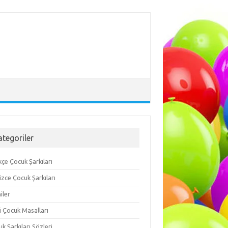
ategoriler
çe Çocuk Şarkıları
lizce Çocuk Şarkıları
iler
i Çocuk Masalları
k Şarkıları Sözleri