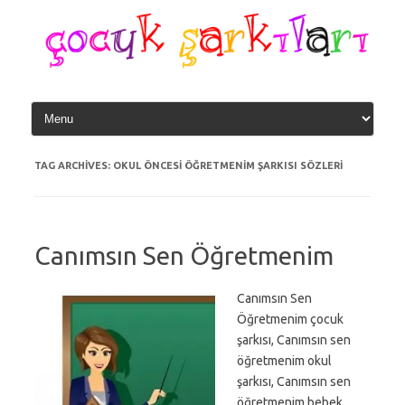
Skip
to
content
TAG ARCHIVES:
OKUL ÖNCESI ÖĞRETMENIM ŞARKISI SÖZLERI
Canımsın Sen Öğretmenim
Canımsın Sen
Öğretmenim çocuk
şarkısı, Canımsın sen
öğretmenim okul
şarkısı, Canımsın sen
öğretmenim bebek