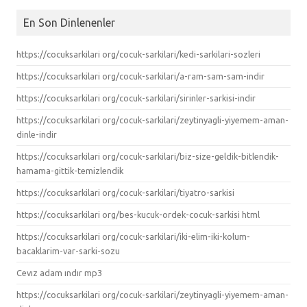
En Son Dinlenenler
https://cocuksarkilari org/cocuk-sarkilari/kedi-sarkilari-sozleri
https://cocuksarkilari org/cocuk-sarkilari/a-ram-sam-sam-indir
https://cocuksarkilari org/cocuk-sarkilari/sirinler-sarkisi-indir
https://cocuksarkilari org/cocuk-sarkilari/zeytinyagli-yiyemem-aman-
dinle-indir
https://cocuksarkilari org/cocuk-sarkilari/biz-size-geldik-bitlendik-
hamama-gittik-temizlendik
https://cocuksarkilari org/cocuk-sarkilari/tiyatro-sarkisi
https://cocuksarkilari org/bes-kucuk-ordek-cocuk-sarkisi html
https://cocuksarkilari org/cocuk-sarkilari/iki-elim-iki-kolum-
bacaklarim-var-sarki-sozu
Cevız adam ındır mp3
https://cocuksarkilari org/cocuk-sarkilari/zeytinyagli-yiyemem-aman-