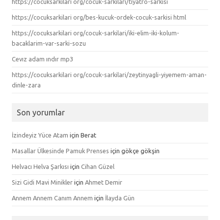
https://cocuksarkilari org/cocuk-sarkilari/tiyatro-sarkisi
https://cocuksarkilari org/bes-kucuk-ordek-cocuk-sarkisi html
https://cocuksarkilari org/cocuk-sarkilari/iki-elim-iki-kolum-
bacaklarim-var-sarki-sozu
Cevız adam ındır mp3
https://cocuksarkilari org/cocuk-sarkilari/zeytinyagli-yiyemem-aman-
dinle-zara
Son yorumlar
İzindeyiz Yüce Atam
için
Berat
Masallar Ülkesinde Pamuk Prenses
için
gökçe gökşin
Helvacı Helva Şarkısı
için
Cihan Güzel
Sizi Gidi Mavi Minikler
için
Ahmet Demir
Annem Annem Canım Annem
için
İlayda Gün