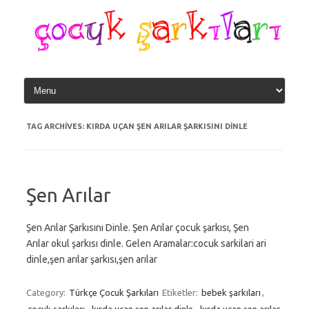
Skip
to
content
TAG ARCHIVES:
KIRDA UÇAN ŞEN ARILAR ŞARKISINI DINLE
Şen Arılar
Şen Arılar Şarkısını Dinle. Şen Arılar çocuk şarkısı, Şen
Arılar okul şarkısı dinle. Gelen Aramalar:cocuk sarkilari ari
dinle,şen arılar şarkısı,şen arılar
Category:
Türkçe Çocuk Şarkıları
Etiketler:
bebek şarkıları
,
çocuk şarkıları
,
kırda uçan şen arılar dinle
,
kırda uçan şen arılar