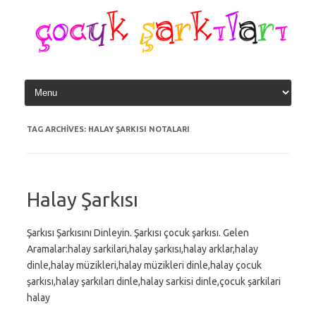
Skip
to
content
TAG ARCHIVES:
HALAY ŞARKISI NOTALARI
Halay Şarkısı
Şarkısı Şarkısını Dinleyin. Şarkısı çocuk şarkısı. Gelen
Aramalar:halay sarkilari,halay şarkısı,halay arklar,halay
dinle,halay müzikleri,halay müzikleri dinle,halay çocuk
şarkısı,halay şarkıları dinle,halay sarkisi dinle,çocuk şarkilari
halay