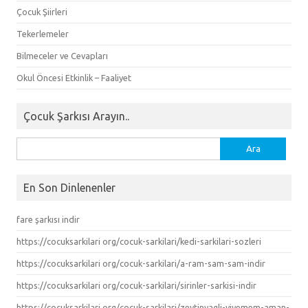
Çocuk Şiirleri
Tekerlemeler
Bilmeceler ve Cevapları
Okul Öncesi Etkinlik – Faaliyet
Çocuk Şarkısı Arayın..
Arama:
En Son Dinlenenler
fare şarkısı indir
https://cocuksarkilari org/cocuk-sarkilari/kedi-sarkilari-sozleri
https://cocuksarkilari org/cocuk-sarkilari/a-ram-sam-sam-indir
https://cocuksarkilari org/cocuk-sarkilari/sirinler-sarkisi-indir
https://cocuksarkilari org/cocuk-sarkilari/zeytinyagli-yiyemem-aman-