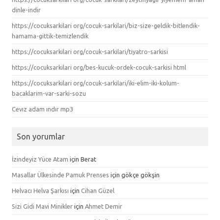
dinle-indir
https://cocuksarkilari org/cocuk-sarkilari/biz-size-geldik-bitlendik-
hamama-gittik-temizlendik
https://cocuksarkilari org/cocuk-sarkilari/tiyatro-sarkisi
https://cocuksarkilari org/bes-kucuk-ordek-cocuk-sarkisi html
https://cocuksarkilari org/cocuk-sarkilari/iki-elim-iki-kolum-
bacaklarim-var-sarki-sozu
Cevız adam ındır mp3
Son yorumlar
İzindeyiz Yüce Atam
için
Berat
Masallar Ülkesinde Pamuk Prenses
için
gökçe gökşin
Helvacı Helva Şarkısı
için
Cihan Güzel
Sizi Gidi Mavi Minikler
için
Ahmet Demir