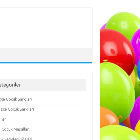
ategoriler
çe Çocuk Şarkıları
lizce Çocuk Şarkıları
iler
i Çocuk Masalları
k Şarkıları Sözleri