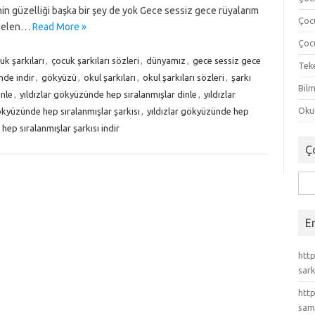
enin güzelliği başka bir şey de yok Gece sessiz gece rüyalarım
Çoc
 Gelen…
Read More »
Çocu
uk şarkıları
,
çocuk şarkıları sözleri
,
dünyamız
,
gece sessiz gece
Tek
nde indir
,
gökyüzü
,
okul şarkıları
,
okul şarkıları sözleri
,
şarkı
Bilm
inle
,
yıldızlar gökyüzünde hep sıralanmışlar dinle
,
yıldızlar
Okul
gökyüzünde hep sıralanmışlar şarkısı
,
yıldızlar gökyüzünde hep
hep sıralanmışlar şarkısı indir
Ç
Ara
E
http
sark
http
sam