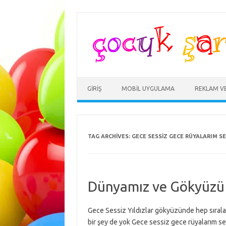
Skip
to
content
GIRIŞ
MOBIL UYGULAMA
REKLAM V
TAG ARCHIVES:
GECE SESSIZ GECE RÜYALARIM SE
Dünyamız ve Gökyüzü
Gece Sessiz Yıldızlar gökyüzünde hep sıralan
bir şey de yok Gece sessiz gece rüyalarım 