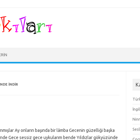
ERIN
K
NDE INDIR
Türk
İngi
Ninn
Sesl
mışlar Ay onların başında bir lâmba Gecenin güzelliği başka
sende Gece sessiz gece uykularım bende Yıldızlar gökyüzünde
Çocu