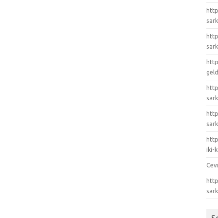
http
sark
http
sark
http
gel
http
sark
htt
sark
http
iki
Cev
http
sar