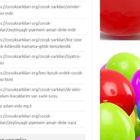
s://cocuksarkilari org/cocuk-sarkilari/sirinler-
isi-indir
s://cocuksarkilari org/cocuk-
ilari/zeytinyagli-yiyemem-aman-dinle-indir
s://cocuksarkilari org/cocuk-sarkilari/biz-size-
dik-bitlendik-hamama-gittik-temizlendik
s://cocuksarkilari org/cocuk-sarkilari/tiyatro-
isi
ps://cocuksarkilari org/bes-kucuk-ordek-cocuk-
isi html
s://cocuksarkilari org/cocuk-sarkilari/iki-elim-
-kolum-bacaklarim-var-sarki-sozu
ız adam ındır mp3
s://cocuksarkilari org/cocuk-
kilari/zeytinyagli-yiyemem-aman-dinle-zara