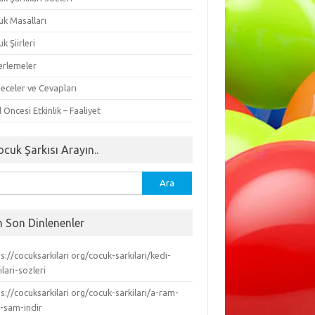
uk Masalları
k Şiirleri
erlemeler
eceler ve Cevapları
 Öncesi Etkinlik – Faaliyet
ocuk Şarkısı Arayın..
ma:
n Son Dinlenenler
s://cocuksarkilari org/cocuk-sarkilari/kedi-
ilari-sozleri
s://cocuksarkilari org/cocuk-sarkilari/a-ram-
-sam-indir